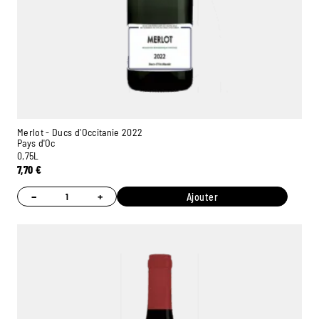
Merlot - Ducs d'Occitanie 2022
Pays d'Oc
0,75L
7,70
€
−
+
Ajouter