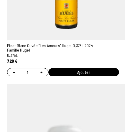
Pinot Blanc Cuvée "Les Amours" Hugel 0,375 l 2024
Famille Hugel
0,375L
7,20
€
−
+
Ajouter