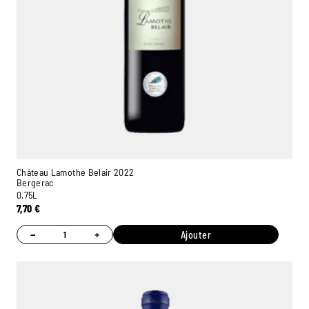
Château Lamothe Belair 2022
Bergerac
0,75L
7,70
€
−
+
Ajouter