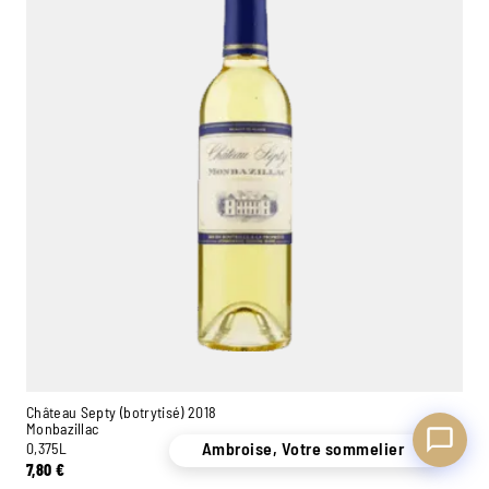
Ambroise, Votre sommelier
Disponible pour vous conseiller
Château Septy (botrytisé) 2018
Monbazillac
Ambroise, Votre sommelier
0,375L
7,80
€