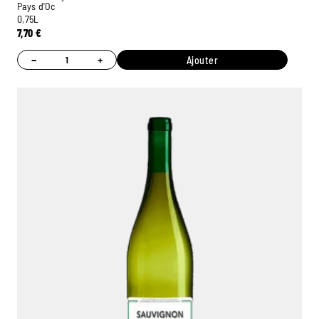
Pays d'Oc
0,75L
7,70
€
−
+
Ajouter