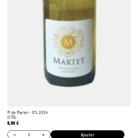
M de Martet - 0% 2024
0,75L
6,90
€
−
+
Ajouter