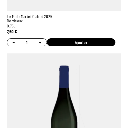
Le M de Martet Clairet 2025
Bordeaux
0,75L
7,60
€
−
+
Ajouter