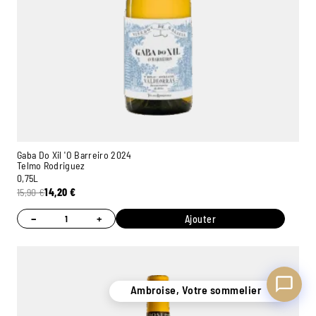
Ambroise, Votre sommelier
Disponible pour vous conseiller
Gaba Do Xil 'O Barreiro 2024
Telmo Rodriguez
0,75L
15,90
€
14,20
€
−
+
Ajouter