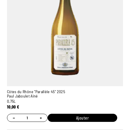
Côtes du Rhône "Parallèle 45" 2025
Paul Jaboulet Aîné
0,75L
10,00
€
−
+
Ajouter