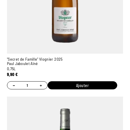
"Secret de Famille" Viognier 2025
Paul Jaboulet Aîné
0,75L
9,90
€
−
+
Ajouter