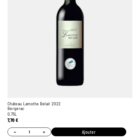
Château Lamothe Belair 2022
Bergerac
0,75L
7,70
€
−
+
Ajouter