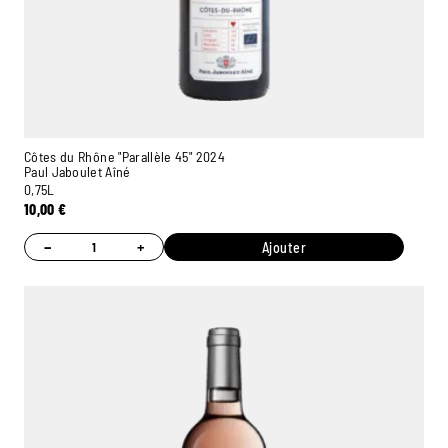
Côtes du Rhône "Parallèle 45" 2024
Paul Jaboulet Aîné
0,75L
10,00
€
−
+
Ajouter