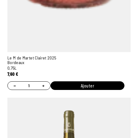
Le M de Martet Clairet 2025
Bordeaux
0,75L
7,60
€
−
+
Ajouter