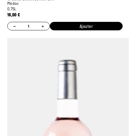
Médoc
0,75L
16,00
€
−
+
Ajouter