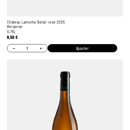
Château Lamothe Belair rosé 2025
Bergerac
0,75L
8,50
€
−
+
Ajouter