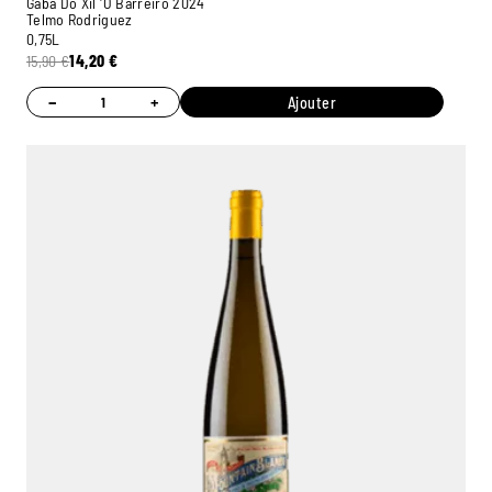
Gaba Do Xil 'O Barreiro 2024
Telmo Rodriguez
0,75L
15,90
€
14,20
€
−
+
Ajouter