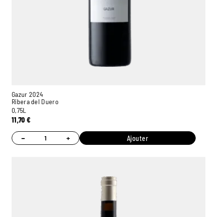
Gazur 2024
Ribera del Duero
0,75L
11,70
€
−
+
Ajouter