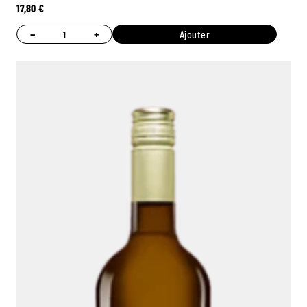
17,80
€
−
+
Ajouter