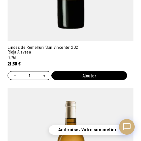
Ambroise, Votre sommelier
Disponible pour vous conseiller
Lindes de Remelluri 'San Vincente' 2021
Rioja Alavesa
0,75L
21,50
€
−
+
Ajouter
Ambroise, Votre sommelier