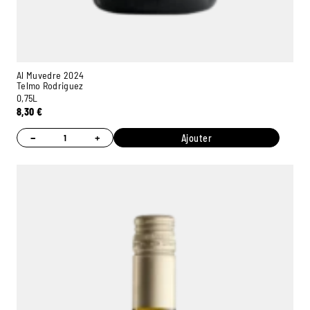
Al Muvedre 2024
Telmo Rodriguez
0,75L
8,30
€
−
+
Ajouter