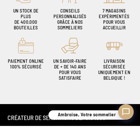
UN STOCK DE
CONSEILS
7 MAGASINS
PLUS
PERSONNALISÉS
EXPÉRIMENTÉS
DE 400.000
GRÂCE À NOS
POUR VOUS
Ambroise, Votre sommelier
BOUTEILLES
SOMMELIERS
ACCUEILLIR
Disponible pour vous conseiller
PAIEMENT ONLINE
UN SAVOIR-FAIRE
LIVRAISON
100% SÉCURISÉ
DE + DE 140 ANS
SÉCURISÉE
POUR VOUS
UNIQUEMENT EN
SATISFAIRE
BELGIQUE !
Ambroise, Votre sommelier
CRÉATEUR DE SENSATIONS DEPUIS 1886