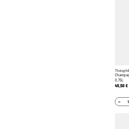
Théophil
Champa
0,75L
45,50
€
−