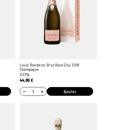
Louis Roederer Brut Rosé Etui 2019
Champagne
0,375L
44,00
€
−
+
Ajouter