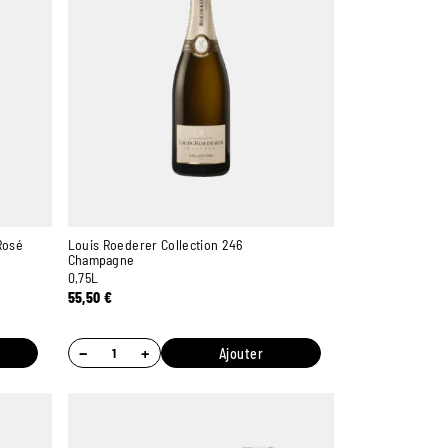
Rosé
Louis Roederer Collection 246
Champagne
0,75L
55,50
€
−
+
Ajouter