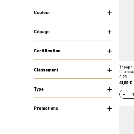
Couleur
Cépage
Certification
Théophil
Classement
Champa
0,75L
41,00
€
Type
−
Promotions