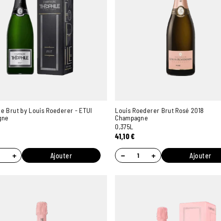
e Brut by Louis Roederer - ETUI
Louis Roederer Brut Rosé 2018
gne
Champagne
0,375L
41,10
€
+
−
+
Ajouter
Ajouter