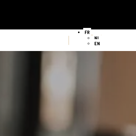
FR
NL
EN