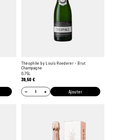
Théophile by Louis Roederer - Brut
Champagne
0,75L
39,50
€
−
+
Ajouter