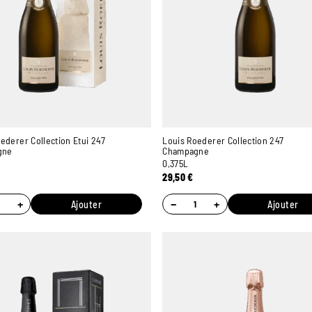
ederer Collection Etui 247
Louis Roederer Collection 247
gne
Champagne
0,375L
29,50
€
+
−
+
Ajouter
Ajouter