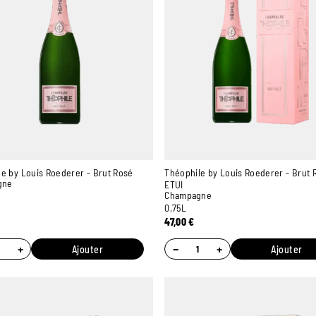
e by Louis Roederer - Brut Rosé
Théophile by Louis Roederer - Brut 
gne
ETUI
Champagne
0,75L
47,00
€
+
−
+
Ajouter
Ajouter