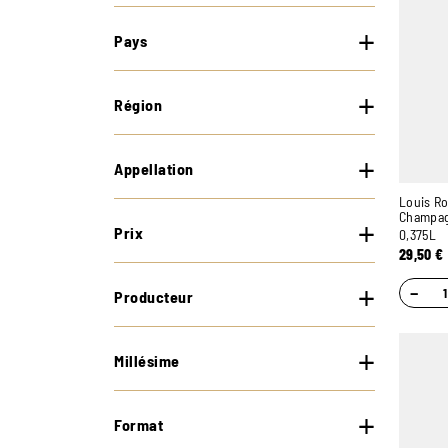
Pays
Région
Appellation
Louis Ro
Champa
Prix
0,375L
29,50
€
−
Producteur
Millésime
Format