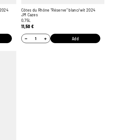
 2024
Côtes du Rhône "Réserve" blanc/wit 2024
JM Cazes
0,75L
11,50
€
−
+
Add
Ambroise, Your Sommelier
Available to guide you