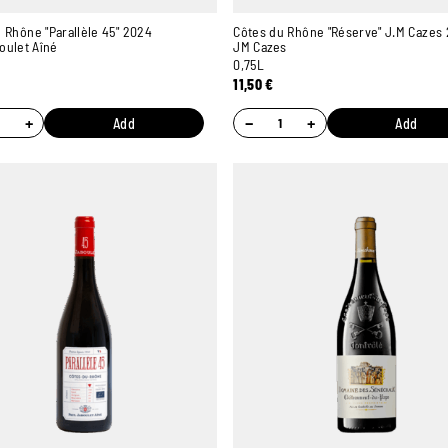
 Rhône "Parallèle 45" 2024
Côtes du Rhône "Réserve" J.M Cazes
oulet Aîné
JM Cazes
0,75L
11,50
€
+
−
+
Add
Add