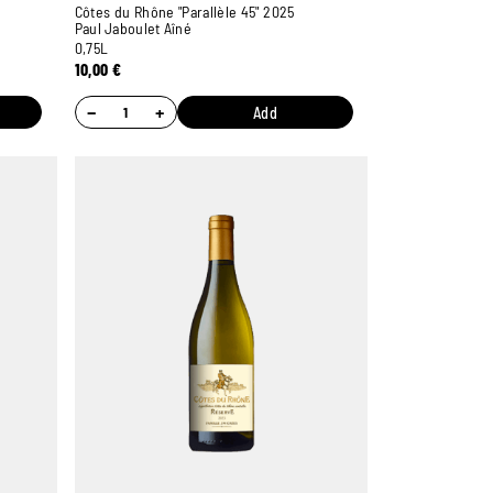
Côtes du Rhône "Parallèle 45" 2025
Paul Jaboulet Aîné
0,75L
10,00
€
−
+
Add