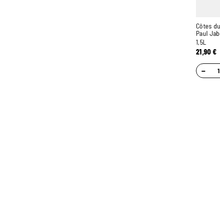
Côtes du
Paul Jab
1,5L
21,90
€
−
MORE STOCK
PERSONAL ADVICE
OF 400,000 BOTTLES
THANKS TO OUR
SOMMELIERS