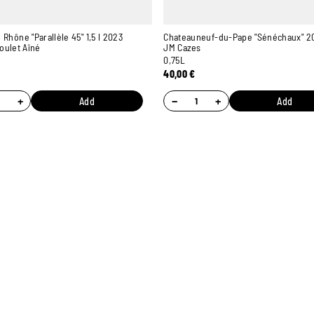
 Rhône "Parallèle 45" 1,5 l 2023
Chateauneuf-du-Pape "Sénéchaux" 2
oulet Aîné
JM Cazes
0,75L
40,00
€
+
−
+
Add
Add
7 STORES
ONLINE PAYMENT
TO WELCOME YOU
100% SECURE