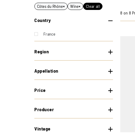
Côtes du Rhône
×
Wine
×
Clear all
8 on 8 P
Country
France
Region
Appellation
Price
Producer
Vintage