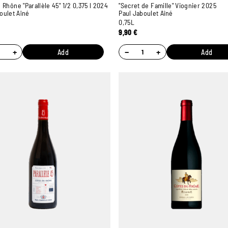
 Rhône "Parallèle 45" 1/2 0,375 l 2024
"Secret de Famille" Viognier 2025
oulet Aîné
Paul Jaboulet Aîné
0,75L
9,90
€
+
−
+
Add
Add