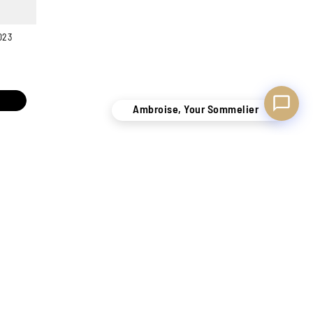
023
Ambroise, Your Sommelier
KNOW-HOW
SECURE DELIVERY
TO SATISFY YOU
BELGIUM ONLY !