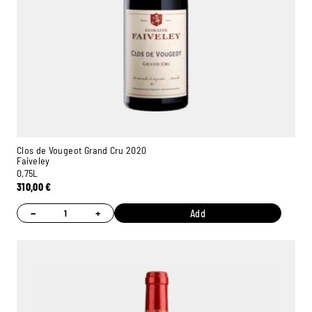
Clos de Vougeot Grand Cru 2020
Faiveley
0,75L
310,00
€
−
+
Add