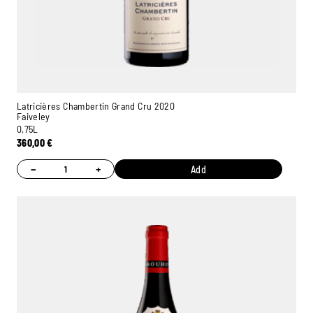
Latricières Chambertin Grand Cru 2020
Faiveley
0,75L
360,00
€
−
+
Add
Ambroise, Your Sommelier
Available to guide you