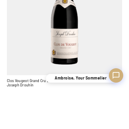
Ambroise, Your Sommelier
Clos Vougeot Grand Cru 2017
Joseph Drouhin
0,75L
410,00
€
−
+
Add