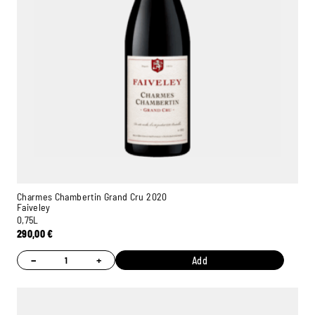
Charmes Chambertin Grand Cru 2020
Faiveley
0,75L
290,00
€
−
+
Add