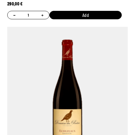
290,00
€
−
+
Add