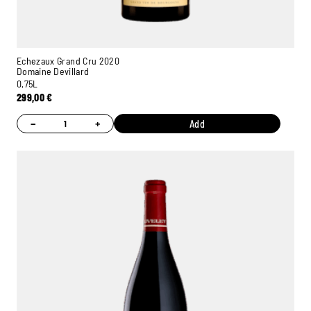
Echezaux Grand Cru 2020
Domaine Devillard
0,75L
299,00
€
−
+
Add