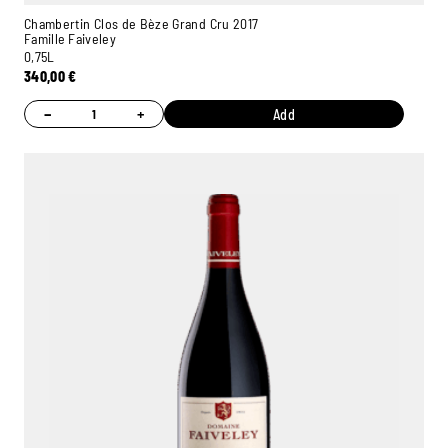
Chambertin Clos de Bèze Grand Cru 2017
Famille Faiveley
0,75L
340,00
€
−
+
Add