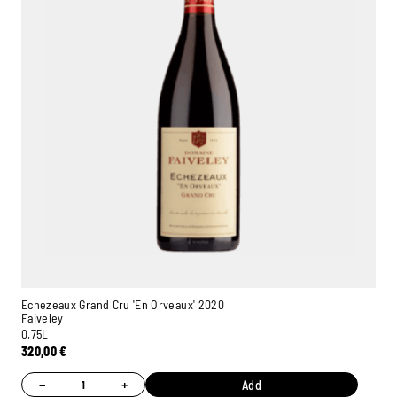
Echezeaux Grand Cru 'En Orveaux' 2020
Faiveley
0,75L
320,00
€
−
+
Add