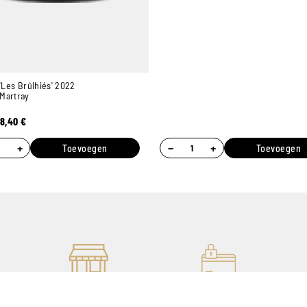
 'Les Brûlhiés' 2022
Martray
18,40
€
+
−
+
Toevoegen
Toevoegen
ES
7 WINKELS
ONLINE BETALING