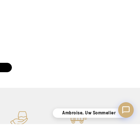
Ambroise, Uw Sommelier
Beschikbaar om u te adviseren
Ambroise, Uw Sommelier
KNOWHOW
VEILIGE LEVERING