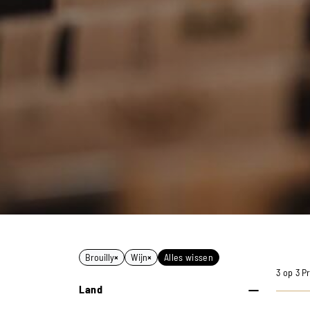
Brouilly
×
Wijn
×
Alles wissen
3 op 3 P
Land