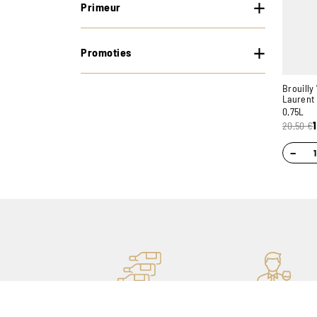
Primeur
Promoties
Brouilly
Laurent 
0,75L
20,50
€
−
EEN VOORRAAD VAN MEER
PERSOONLIJK ADVI