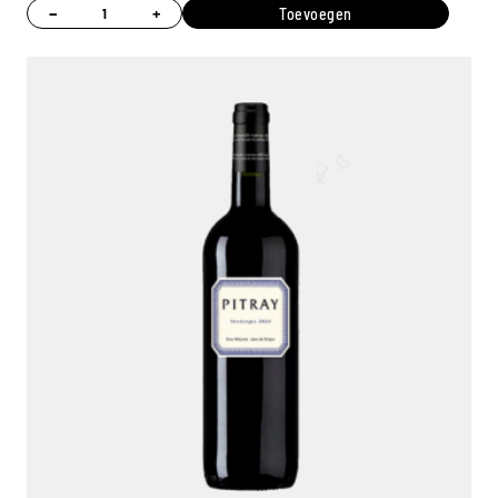
−
+
Toevoegen
Ambroise, Uw Sommelier
Beschikbaar om u te adviseren