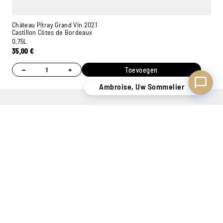
Château Pitray Grand Vin 2021
Castillon Côtes de Bordeaux
0,75L
35,00
€
−
+
Toevoegen
Ambroise, Uw Sommelier
EEN
PERSOONLIJK
7 WINKELS
ONLINE
VOORRAAD
ADVIES
OM U TE
BETALING
VAN MEER
MET DANK
VERWELKOMEN
100%
DAN
AAN ONZE
VEILIG
400.000
SOMMELIERS
FLESSEN