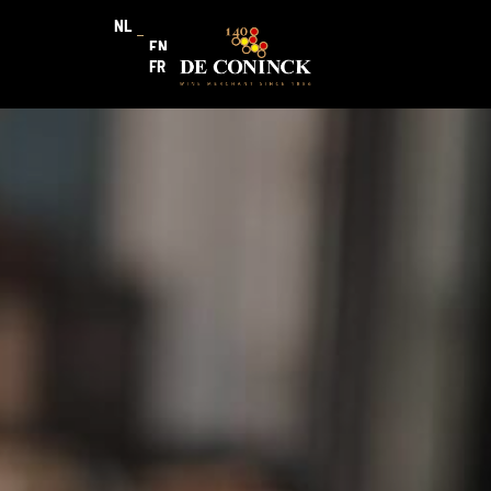
NL
EN
FR