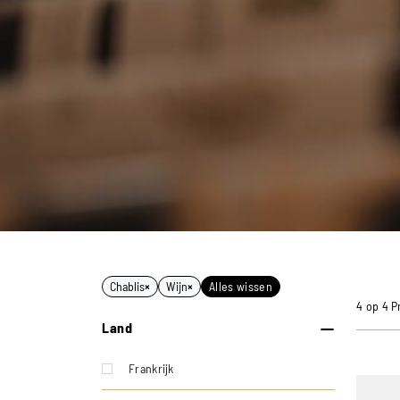
Chablis
×
Wijn
×
Alles wissen
4 op 4 
Land
Frankrijk