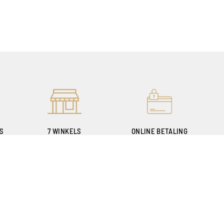
ES
7 WINKELS
ONLINE BETALING
E
OM U TE VERWELKOMEN
100% VEILIG