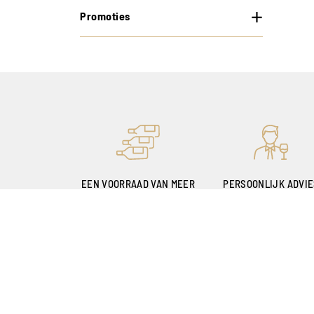
Promoties
EEN VOORRAAD VAN MEER
PERSOONLIJK ADVI
DAN 400.000 FLESSEN
MET DANK AAN ONZ
SOMMELIERS
Onze winkels
Mijn account