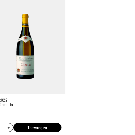
 2022
Drouhin
+
Toevoegen