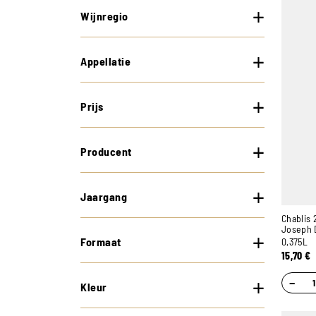
Wijnregio
Appellatie
Prijs
Producent
Jaargang
Chablis
Joseph 
Formaat
0,375L
15,70
€
−
Kleur