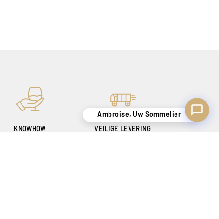
Ambroise, Uw Sommelier
KNOWHOW
VEILIGE LEVERING
OM U TEVREDEN TE
ALLEEN IN BELGIË !
STELLEN