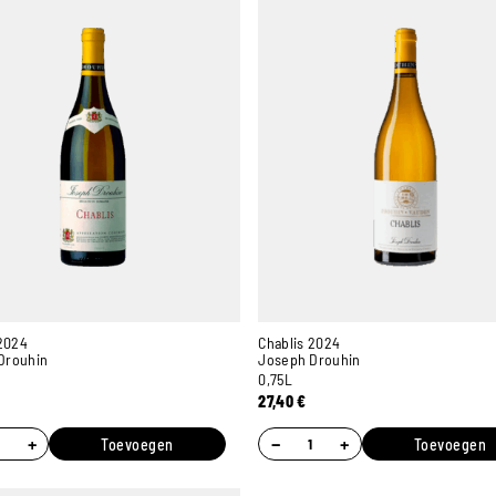
 2024
Chablis 2024
Drouhin
Joseph Drouhin
0,75L
27,40
€
+
−
+
Toevoegen
Toevoegen