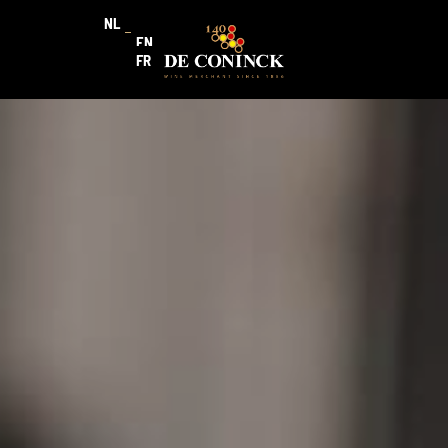
NL
EN
FR