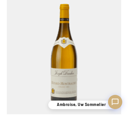
Ambroise, Uw Sommelier
Beschikbaar om u te adviseren
Ambroise, Uw Sommelier
Batârd Montrachet 2022
Joseph Drouhin