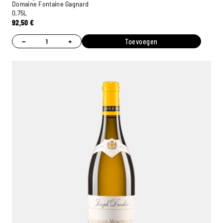
Domaine Fontaine Gagnard
0,75L
92,50
€
−
+
Toevoegen