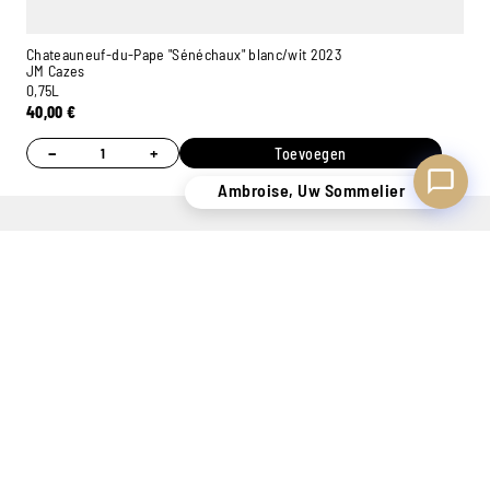
Chateauneuf-du-Pape "Sénéchaux" blanc/wit 2023
JM Cazes
0,75L
40,00
€
−
+
Toevoegen
Ambroise, Uw Sommelier
EEN
PERSOONLIJK
7 WINKELS
ONLINE
VOORRAAD
ADVIES
OM U TE
BETALING
VAN MEER
MET DANK
VERWELKOMEN
100%
DAN
AAN ONZE
VEILIG
400.000
SOMMELIERS
FLESSEN