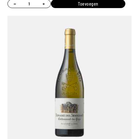
−
+
Toevoegen
Ambroise, Uw Sommelier
Beschikbaar om u te adviseren