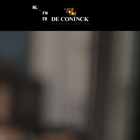
NL
EN
FR