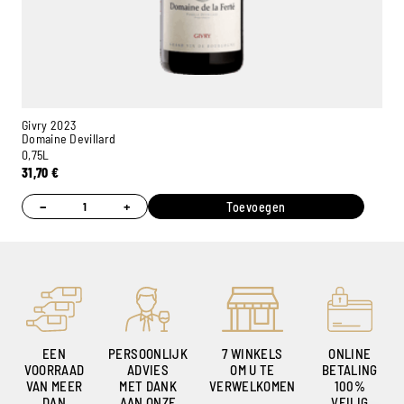
Givry 2023
Domaine Devillard
0,75L
31,70
€
Ambroise, Uw Sommelier
Beschikbaar om u te adviseren
−
+
Toevoegen
EEN
PERSOONLIJK
7 WINKELS
ONLINE
VOORRAAD
ADVIES
OM U TE
BETALING
VAN MEER
MET DANK
VERWELKOMEN
100%
DAN
AAN ONZE
VEILIG