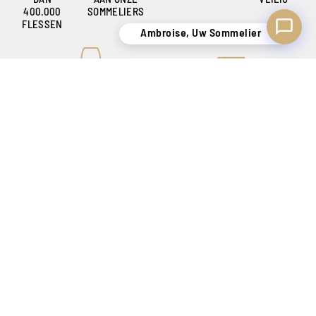
400.000
SOMMELIERS
FLESSEN
Ambroise, Uw Sommelier
KNOWHOW
VEILIGE LEVERING
OM U TEVREDEN TE STELLEN
ALLEEN IN BELGIË !
SCHEPPER VAN SENSATIES SINDS 1886
Onze winkels
Catalogus
Contact