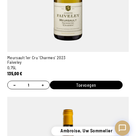
Ambroise, Uw Sommelier
Beschikbaar om u te adviseren
Meursault 1er Cru 'Charmes' 2023
Faiveley
0,75L
135,00
€
−
+
Toevoegen
Ambroise, Uw Sommelier