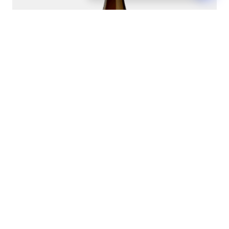
Meursault 1er Cru 'Perrières' 2020
Joseph Drouhin
0,75L
208,00
€
−
+
Toevoegen