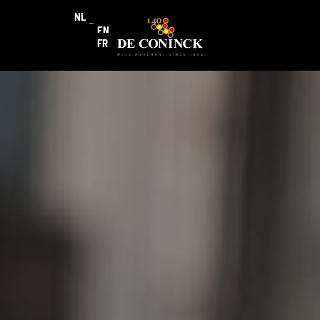
NL
EN
FR