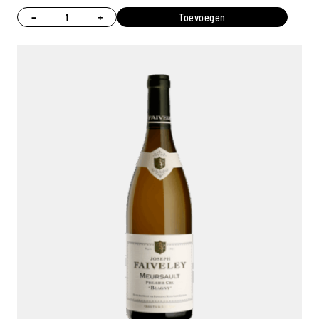
−
+
Toevoegen