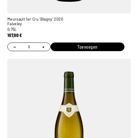
Meursault 1er Cru 'Blagny' 2020
Faiveley
0,75L
107,00
€
−
+
Toevoegen