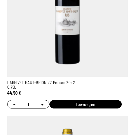
LARRIVET HAUT-BRION 22 Pessac 2022
0,75L
44,50
€
−
+
Toevoegen