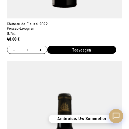
Château de Fieuzal 2022
Pessac-Léognan
0,75L
Ambroise, Uw Sommelier
48,00
€
Beschikbaar om u te adviseren
−
+
Toevoegen
Ambroise, Uw Sommelier