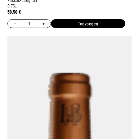
Pessac-Léognan
0,75L
39,50
€
−
+
Toevoegen