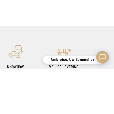
Ambroise, Uw Sommelier
KNOWHOW
VEILIGE LEVERING
OM U TEVREDEN TE
ALLEEN IN BELGIË !
STELLEN