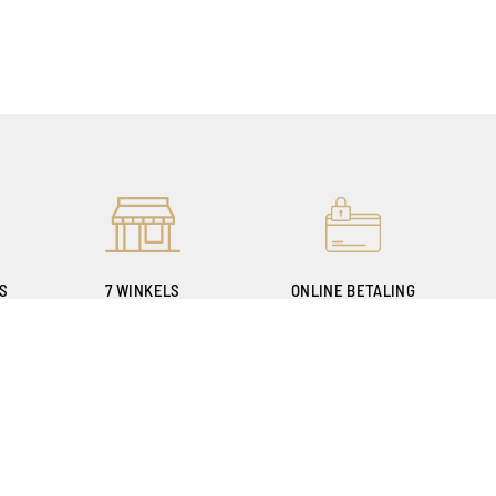
ES
7 WINKELS
ONLINE BETALING
E
OM U TE VERWELKOMEN
100% VEILIG