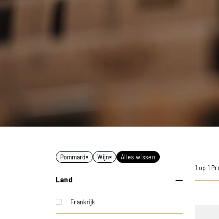
Pommard
×
Wijn
×
Alles wissen
1 op 1 P
Land
Frankrijk