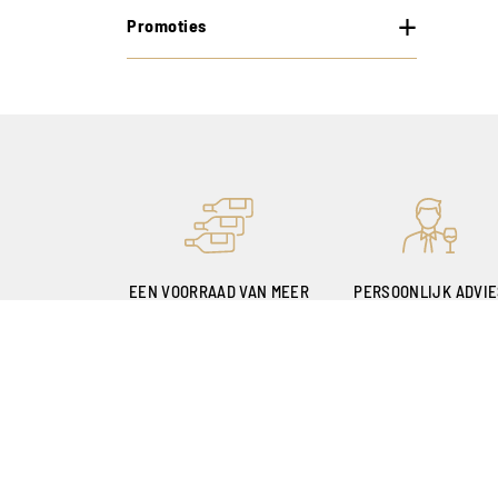
Promoties
EEN VOORRAAD VAN MEER
PERSOONLIJK ADVI
DAN 400.000 FLESSEN
MET DANK AAN ONZ
SOMMELIERS
Onze winkels
Mijn account