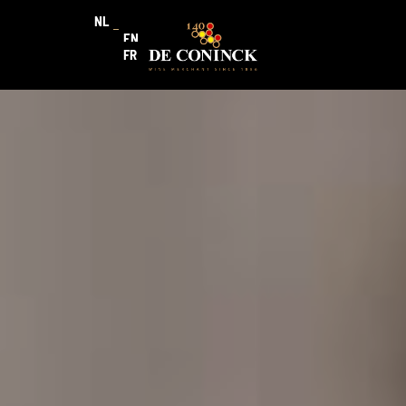
NL
EN
FR