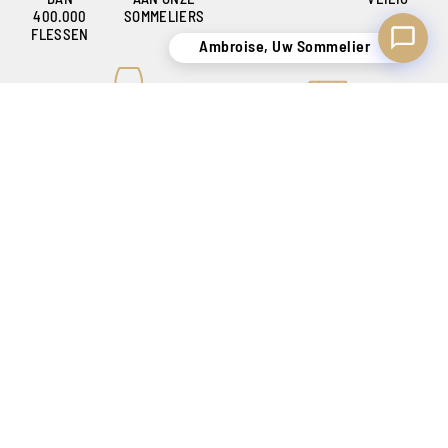
400.000
SOMMELIERS
FLESSEN
Ambroise, Uw Sommelier
KNOWHOW
VEILIGE LEVERING
OM U TEVREDEN TE STELLEN
ALLEEN IN BELGIË !
SCHEPPER VAN SENSATIES SINDS 1886
Onze winkels
Catalogus
Contact