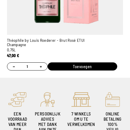
Théophile by Louis Roederer - Brut Rosé ETUI
Champagne
0,75L
47,00
€
Ambroise, Uw Sommelier
Beschikbaar om u te adviseren
−
+
Toevoegen
EEN
PERSOONLIJK
7 WINKELS
ONLINE
VOORRAAD
ADVIES
OM U TE
BETALING
VAN MEER
MET DANK
VERWELKOMEN
100%
DAN
AAN ONZE
VEILIG