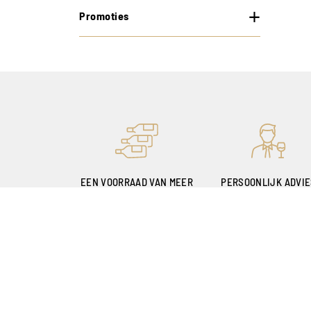
Promoties
EEN VOORRAAD VAN MEER
PERSOONLIJK ADVI
DAN 400.000 FLESSEN
MET DANK AAN ONZ
SOMMELIERS
Onze winkels
Mijn account