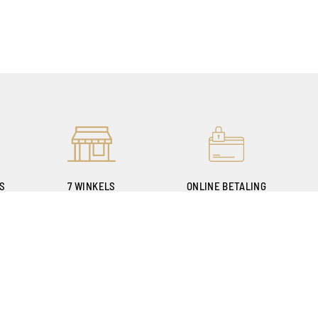
ES
7 WINKELS
ONLINE BETALING
E
OM U TE VERWELKOMEN
100% VEILIG