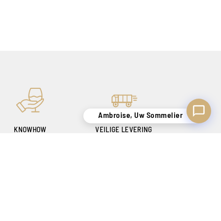
Ambroise, Uw Sommelier
KNOWHOW
VEILIGE LEVERING
OM U TEVREDEN TE
ALLEEN IN BELGIË !
STELLEN