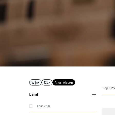
Wijn
×
12L
×
Alles wissen
1 op 1 P
Land
Frankrijk