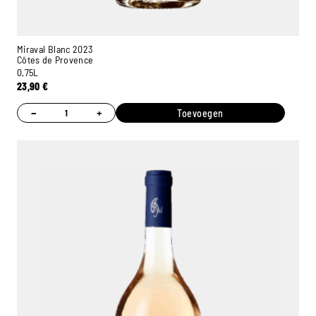
Miraval Blanc 2023
Côtes de Provence
0,75L
23,90
€
−
+
Toevoegen