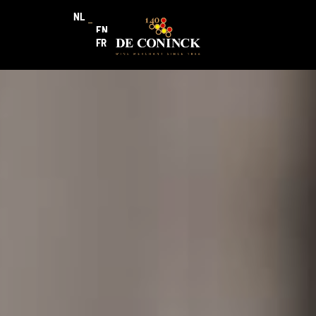
NL
EN
FR