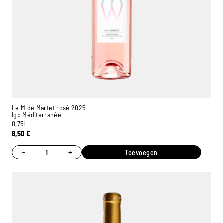
Le M de Martet rosé 2025
Igp Méditerranée
0,75L
8,50
€
−
+
Toevoegen