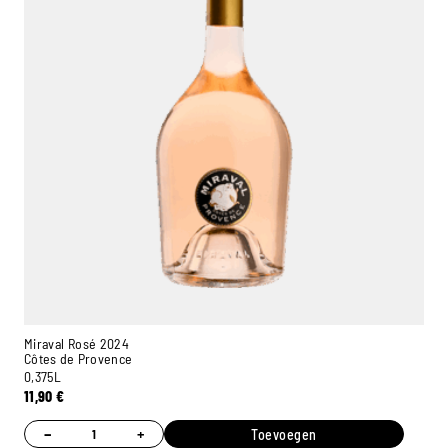
Miraval Rosé 2024
Côtes de Provence
0,375L
11,90
€
−
+
Toevoegen