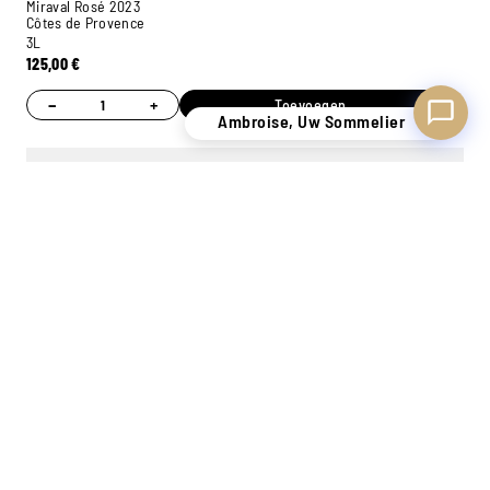
Miraval Rosé 2023
Côtes de Provence
3L
125,00
€
−
+
Toevoegen
Ambroise, Uw Sommelier