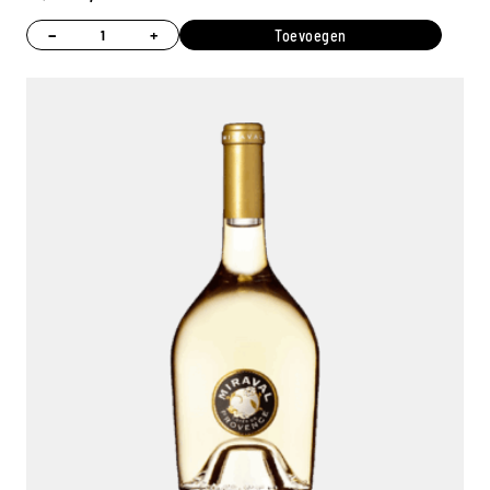
−
+
Toevoegen