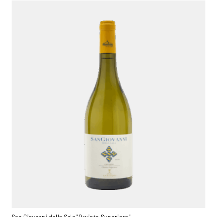
San Giovanni della Sala "Orvieto Superiore"