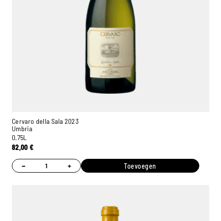
Cervaro della Sala 2023
Umbria
0,75L
82,00
€
−
+
Toevoegen
Ambroise, Uw Sommelier
Beschikbaar om u te adviseren