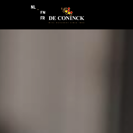
NL
EN
FR