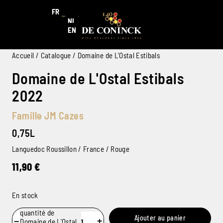
FR
NL
EN
Accueil
/
Catalogue
/ Domaine de L’Ostal Estibals
Domaine de L'Ostal Estibals
2022
Famille JM Cazes
0,75L
Languedoc Roussillon / France / Rouge
11,90
€
En stock
quantité de
Ajouter au panier
−
+
Domaine de L'Ostal