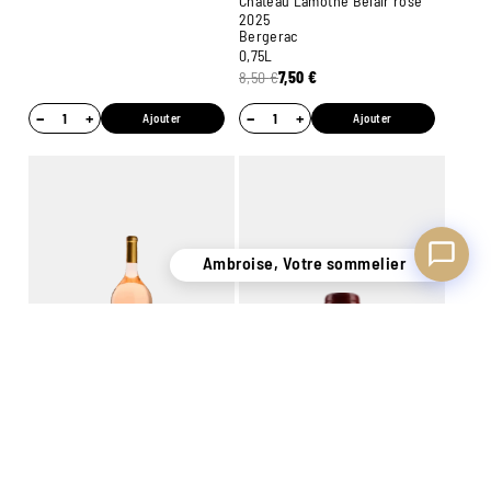
Château Lamothe Belair rosé
2025
Bergerac
0,75L
8,50
€
7,50
€
−
+
−
+
Ajouter
Ajouter
Ambroise, Votre sommelier
Miraval Rosé 2025
Côtes de Provence
0,75L