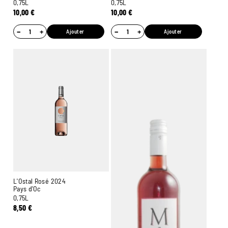
0,75L
0,75L
10,00
€
10,00
€
−
+
−
+
Ajouter
Ajouter
L'Ostal Rosé 2024
Pays d'Oc
0,75L
8,50
€