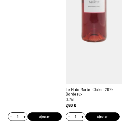
Le M de Martet Clairet 2025
Bordeaux
0,75L
7,60
€
−
+
−
+
Ajouter
Ajouter