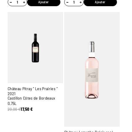
−
+
−
+
Ajouter
Ajouter
Château Pitray " Les Prairies "
2021
Castillon Côtes de Bordeaux
0,75L
20,00
€
17,50
€
Ambroise, Votre sommelier
Disponible pour vous conseiller