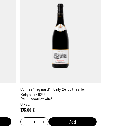
Cornas "Reynard" - Only 24 bottles for
Belgium 2020
Paul Jaboulet Aîné
0,75L
175,00
€
−
+
Add