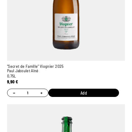
"Secret de Famille" Viognier 2025
Paul Jaboulet Aîné
0,75L
9,90
€
−
+
Add