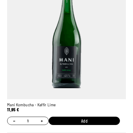
Mani Kombucha - Kaffir Lime
11,95
€
−
+
Add