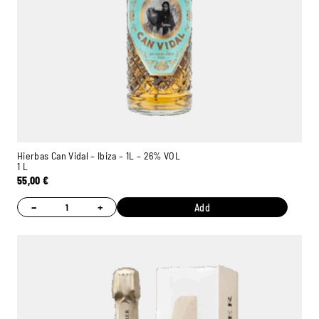
Hierbas Can Vidal – Ibiza – 1L – 26% VOL
1 L
55,00
€
−
+
Add