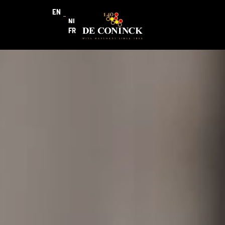
EN
NL
FR