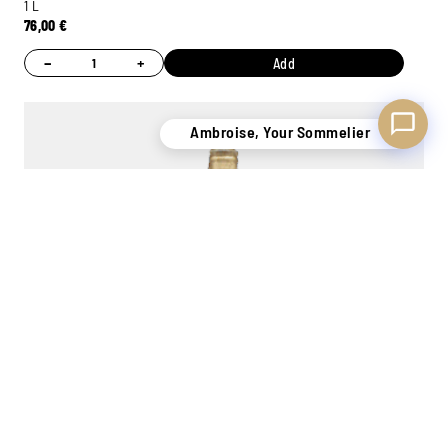
1 L
76,00
€
−
+
Add
Ambroise, Your Sommelier