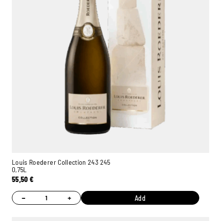
Louis Roederer Collection 243 245
0,75L
55,50
€
−
+
Add