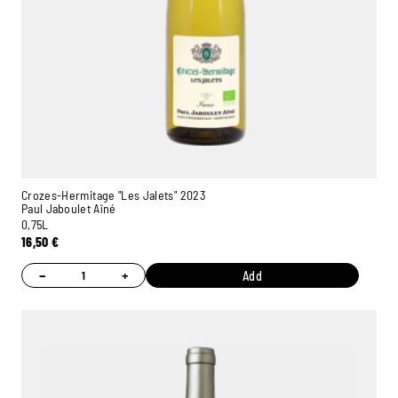
Crozes-Hermitage "Les Jalets" 2023
Paul Jaboulet Aîné
0,75L
16,50
€
−
+
Add