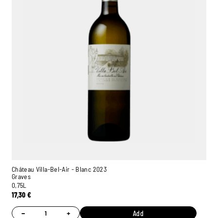
Château Villa-Bel-Air - Blanc 2023
Graves
0,75L
17,30
€
−
+
Add