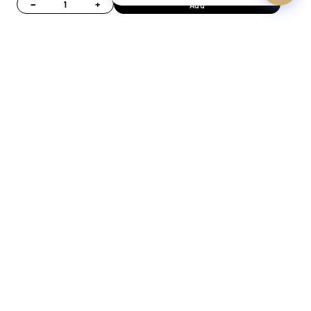
−
+
Add