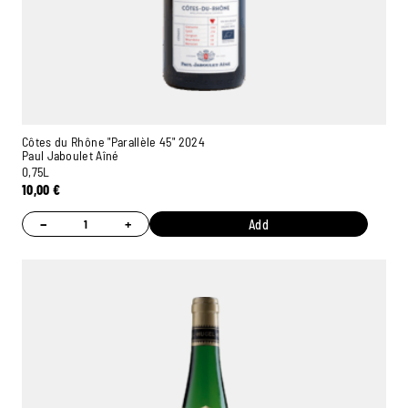
Côtes du Rhône "Parallèle 45" 2024
Paul Jaboulet Aîné
0,75L
10,00
€
−
+
Add