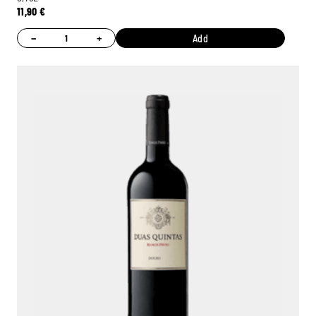
11,90
€
−
+
Add