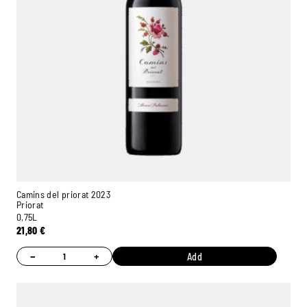
Camins del priorat 2023
Priorat
0,75L
21,80
€
−
+
Add