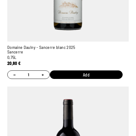
Domaine Daulny - Sancerre blanc 2025
Sancerre
0,75L
20,80
€
−
+
Add