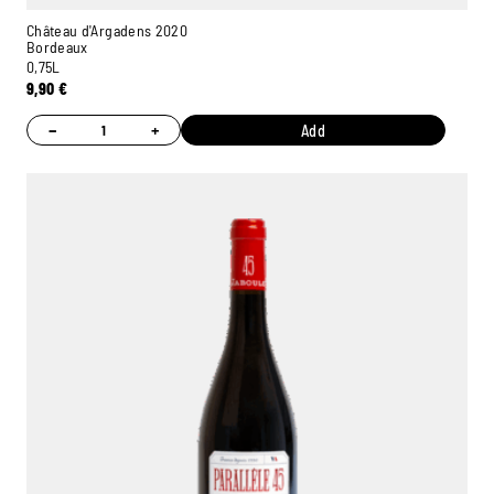
Château d'Argadens 2020
Bordeaux
0,75L
9,90
€
−
+
Add