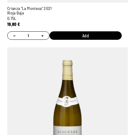
Crianza "La Montesa" 2021
Rioja Baja
0,75L
19,80
€
−
+
Add