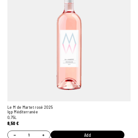
Le M de Martet rosé 2025
Igp Méditerranée
0,75L
8,50
€
−
+
Add