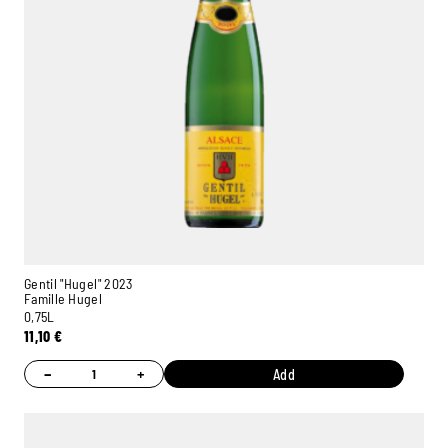
Gentil "Hugel" 2023
Famille Hugel
0,75L
11,10
€
−
+
Add