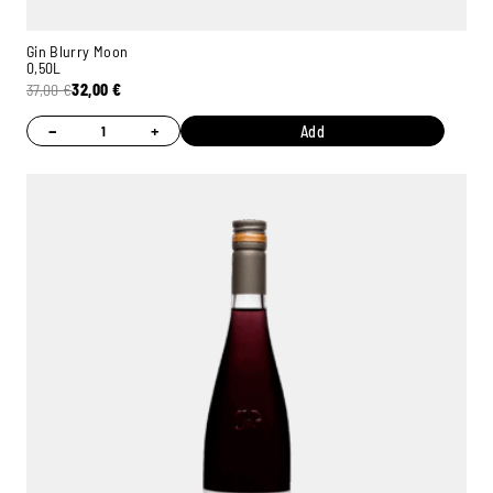
Gin Blurry Moon
0,50L
37,00
€
32,00
€
−
+
Add