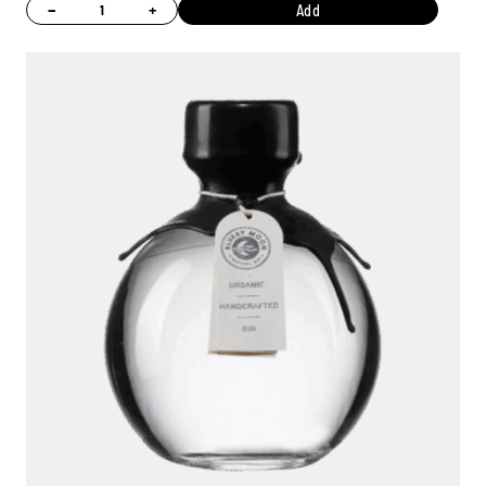
−
+
Add