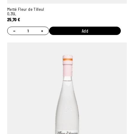
Metté Fleur de Tilleul
0,35L
25,70
€
−
+
Add