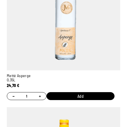
Metté Asperge
0,35L
24,70
€
−
+
Add