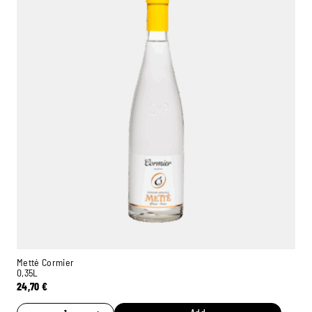
Metté Cormier
0,35L
24,70
€