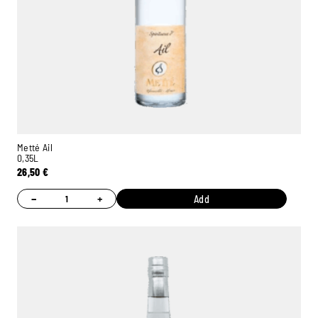
Metté Ail
0,35L
26,50
€
−
+
Add