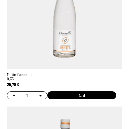
Metté Cannelle
0,35L
25,70
€
−
+
Add