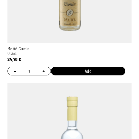
Metté Cumin
0,35L
24,70
€
−
+
Add