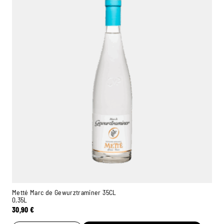
Metté Marc de Gewurztraminer 35CL
0,35L
30,90
€