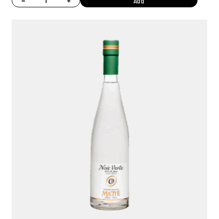
−
+
Add