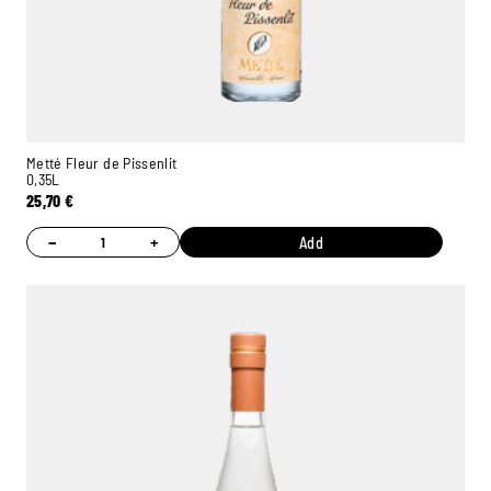
Metté Fleur de Pissenlit
0,35L
25,70
€
−
+
Add