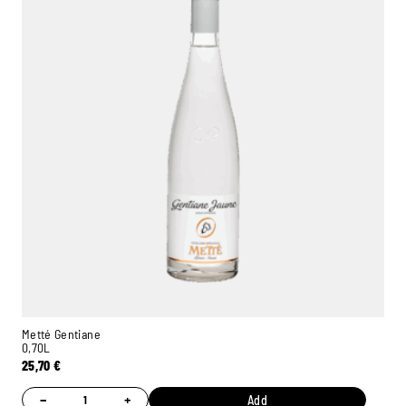
Metté Gentiane
0,70L
25,70
€
−
+
Add