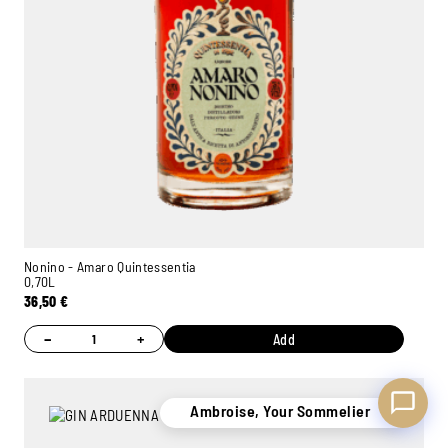
Ambroise, Your Sommelier
Available to guide you
Nonino - Amaro Quintessentia
0,70L
36,50
€
−
+
Add
Ambroise, Your Sommelier