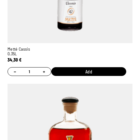
Metté Cassis
0,35L
34,30
€
−
+
Add