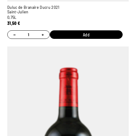
Duluc de Branaire Ducru 2021
Saint-Julien
0,75L
31,50
€
−
+
Add