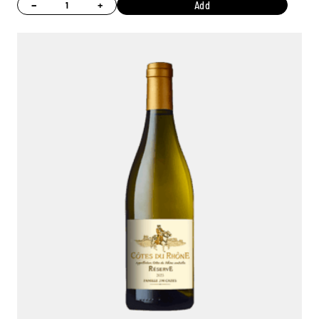
−
+
Add