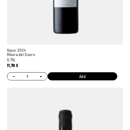
Gazur 2024
Ribera del Duero
0,75L
11,70
€
−
+
Add