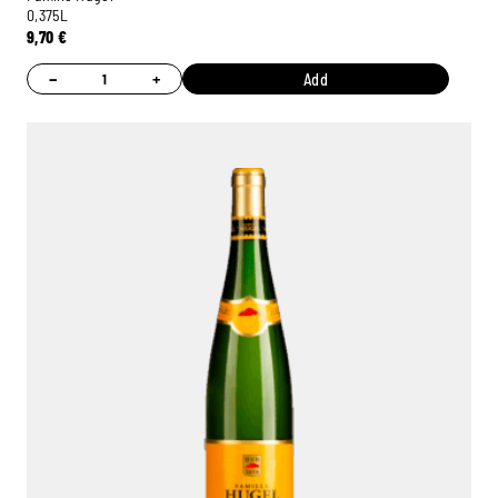
0,375L
9,70
€
−
+
Add