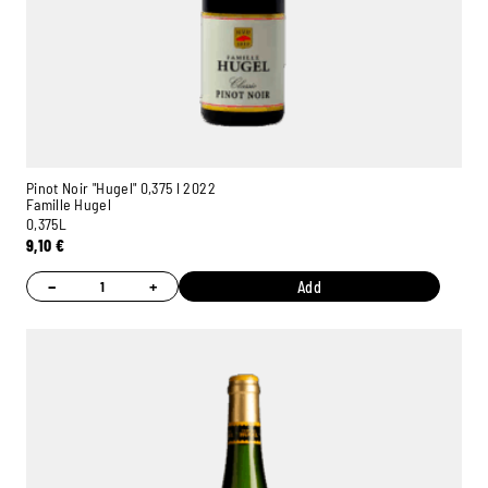
Pinot Noir "Hugel" 0,375 l 2022
Famille Hugel
0,375L
9,10
€
−
+
Add