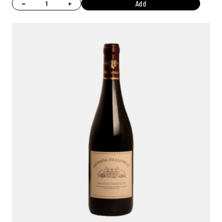
−
+
Add