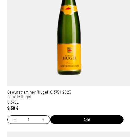
Gewurztraminer "Hugel" 0,375 l 2023
Famille Hugel
0,375L
9,50
€
−
+
Add