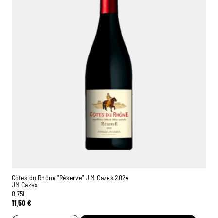
Côtes du Rhône "Réserve" J.M Cazes 2024
JM Cazes
0,75L
11,50
€