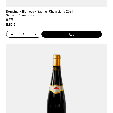
Domaine Filliatreau - Saumur Champigny 2021
Saumur Champigny
0,375L
8,60
€
−
+
Add