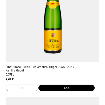
Pinot Blanc Cuvée "Les Amours" Hugel 0,375 l 2024
Famille Hugel
0,375L
7,20
€
−
+
Add