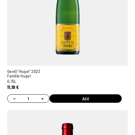
Gentil "Hugel" 2023
Famille Hugel
0,75L
11,10
€
−
+
Add