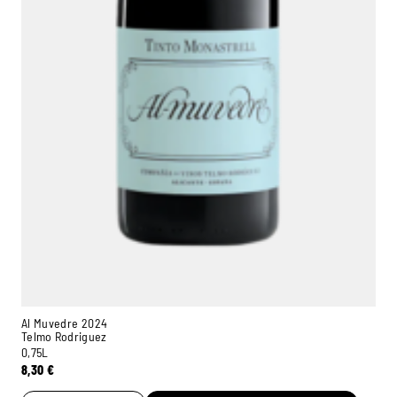
Al Muvedre 2024
Telmo Rodriguez
0,75L
8,30
€