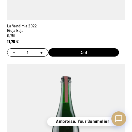
La Vendimia 2022
Rioja Baja
Ambroise, Your Sommelier
0,75L
11,70
€
Available to guide you
−
+
Add
Ambroise, Your Sommelier