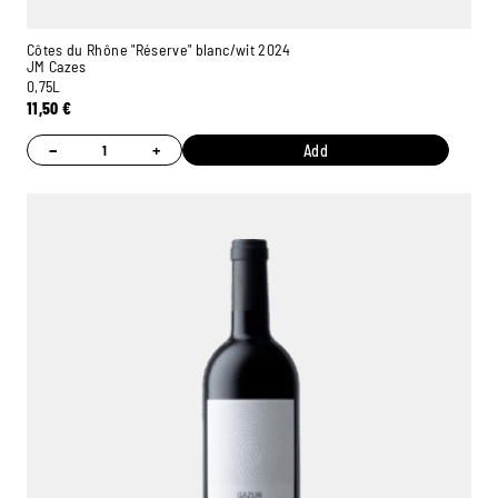
Côtes du Rhône "Réserve" blanc/wit 2024
JM Cazes
0,75L
11,50
€
−
+
Add