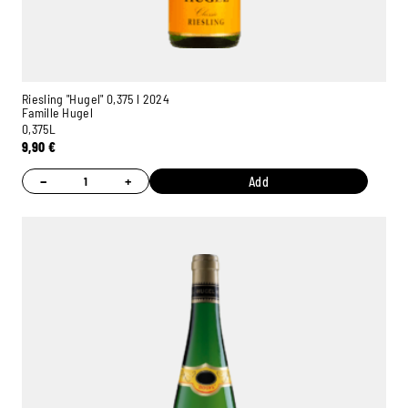
Riesling "Hugel" 0,375 l 2024
Famille Hugel
0,375L
9,90
€
−
+
Add