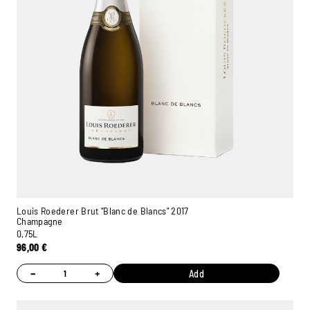
Louis Roederer Brut "Blanc de Blancs" 2017
Champagne
0,75L
96,00
€
−
+
Add