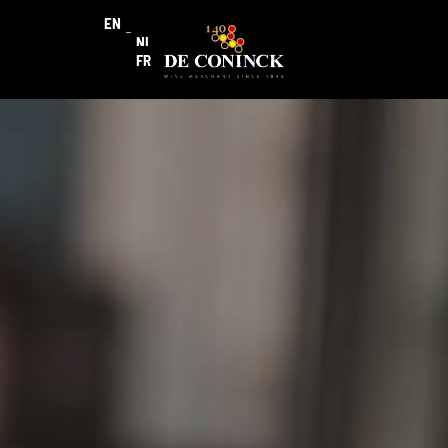
EN
NL
FR