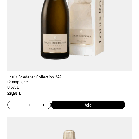
Louis Roederer Collection 247
Champagne
0,375L
29,50
€
−
+
Add