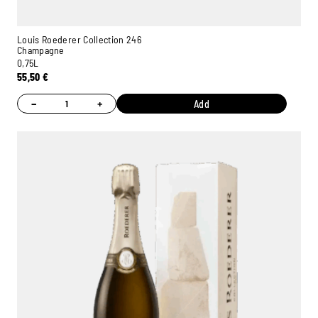
Louis Roederer Collection 246
Champagne
0,75L
55,50
€
−
+
Add