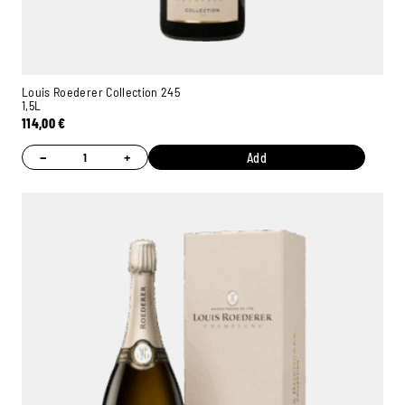
Louis Roederer Collection 245
1,5L
114,00
€
−
+
Add
Ambroise, Your Sommelier
Available to guide you