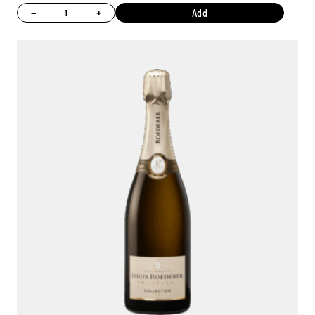
−
+
Add