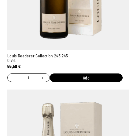
Louis Roederer Collection 243 245
0,75L
55,50
€
−
+
Add