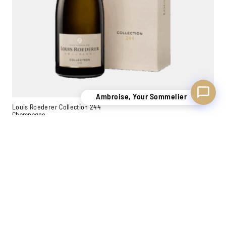
Ambroise, Your Sommelier
Louis Roederer Collection 244
Champagne
1,5L
119,00
€
−
+
Add