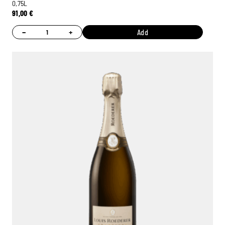
0,75L
91,00
€
−
+
Add