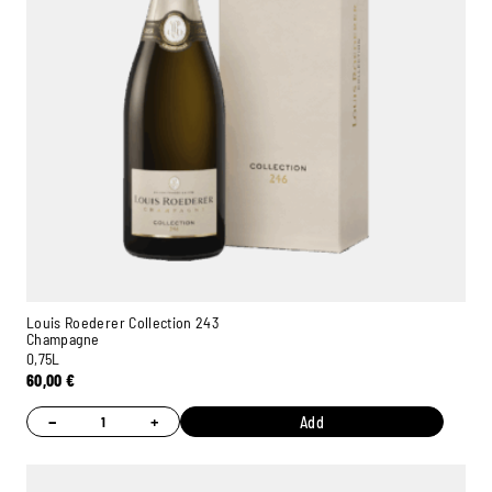
Louis Roederer Collection 243
Champagne
0,75L
60,00
€
−
+
Add