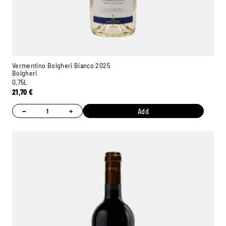
Vermentino Bolgheri Bianco 2025
Bolgheri
0,75L
21,70
€
−
+
Add