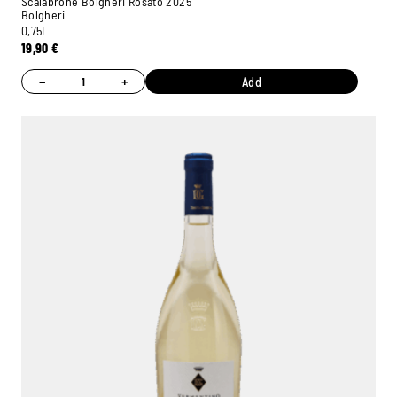
Scalabrone Bolgheri Rosato 2025
Bolgheri
0,75L
19,90
€
−
+
Add