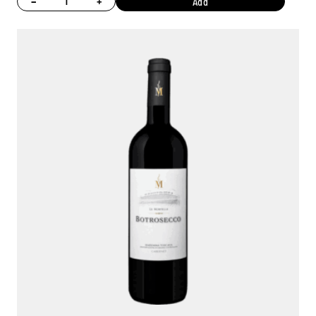
−
+
Add