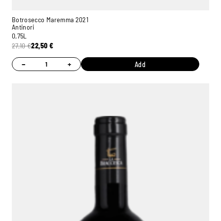
Botrosecco Maremma 2021
Antinori
0,75L
27,10
€
22,50
€
−
+
Add