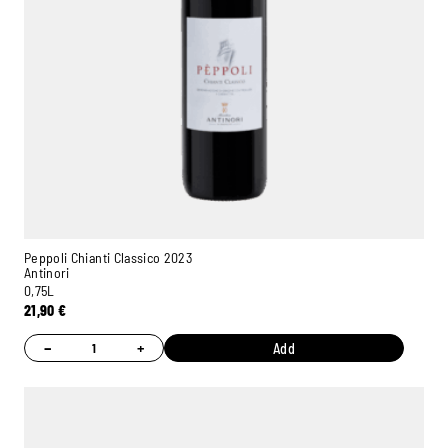
Peppoli Chianti Classico 2023
Antinori
0,75L
21,90
€
−
+
Add