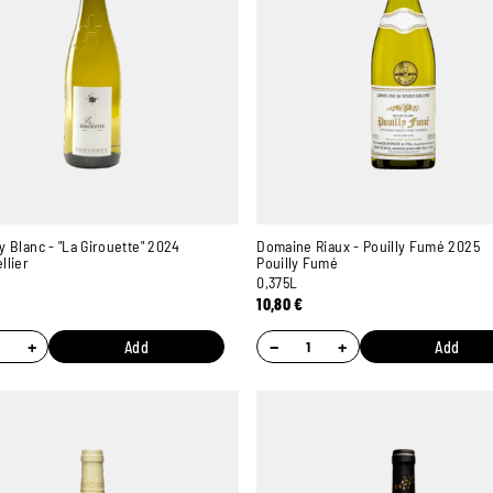
 Blanc - "La Girouette" 2024
Domaine Riaux - Pouilly Fumé 2025
llier
Pouilly Fumé
0,375L
10,80
€
+
−
+
Add
Add