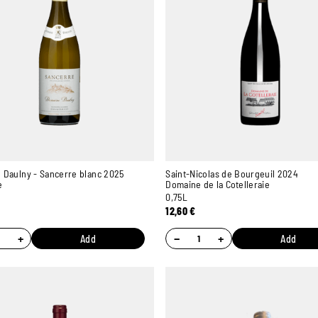
 Daulny - Sancerre blanc 2025
Saint-Nicolas de Bourgeuil 2024
e
Domaine de la Cotelleraie
0,75L
12,60
€
+
−
+
Add
Add