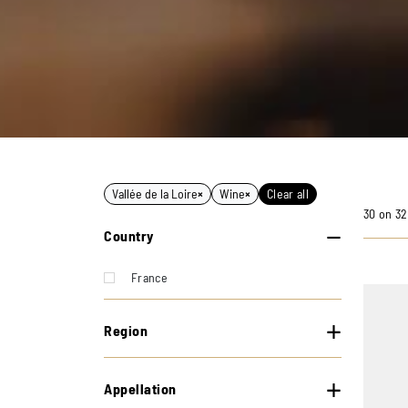
Vallée de la Loire
×
Wine
×
Clear all
30 on 32
Country
France
Region
Appellation