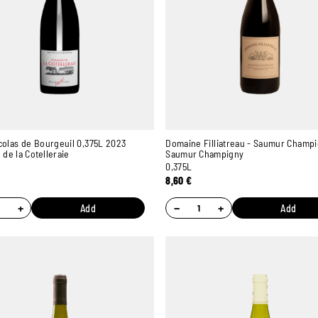
colas de Bourgeuil 0,375L 2023
Domaine Filliatreau - Saumur Champ
de la Cotelleraie
Saumur Champigny
0,375L
8,60
€
+
−
+
Add
Add