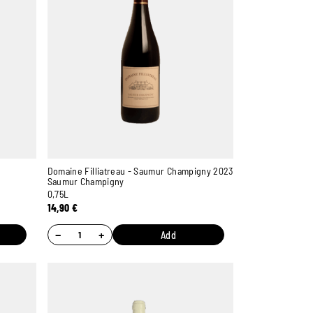
Domaine Filliatreau - Saumur Champigny 2023
Saumur Champigny
0,75L
14,90
€
−
+
Add