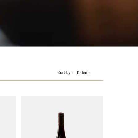
Sort by :
Default