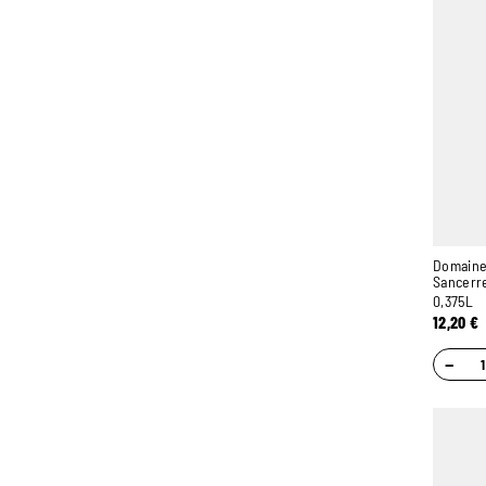
Domaine
Sancerr
0,375L
12,20
€
−