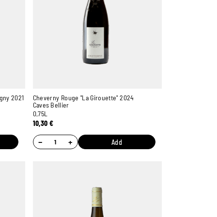
igny 2021
Cheverny Rouge "La Girouette" 2024
Caves Bellier
0,75L
10,30
€
−
+
Add