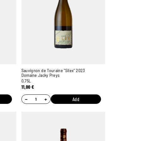
Sauvignon de Touraine "Silex" 2023
Domaine Jacky Preys
0,75L
11,00
€
−
+
Add