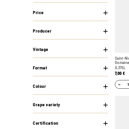
Price
Producer
Vintage
Saint-Ni
Domaine 
Format
0,375L
7,00
€
−
Colour
Grape variety
Certification