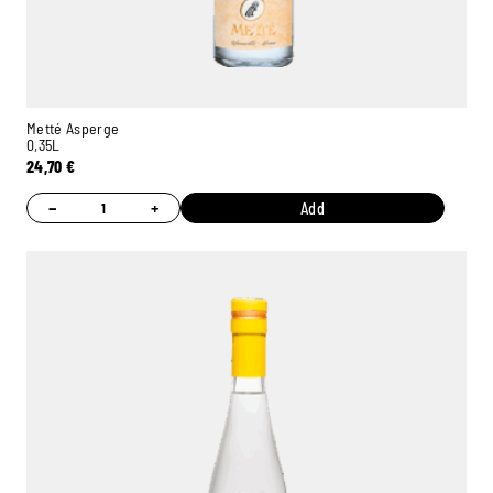
Metté Asperge
0,35L
24,70
€
−
+
Add