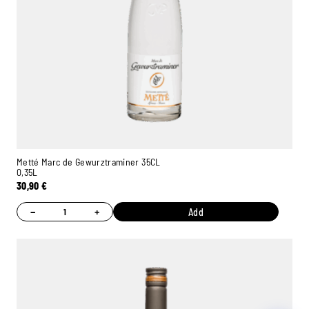
Ambroise, Your Sommelier
Available to guide you
Metté Marc de Gewurztraminer 35CL
0,35L
30,90
€
−
+
Add