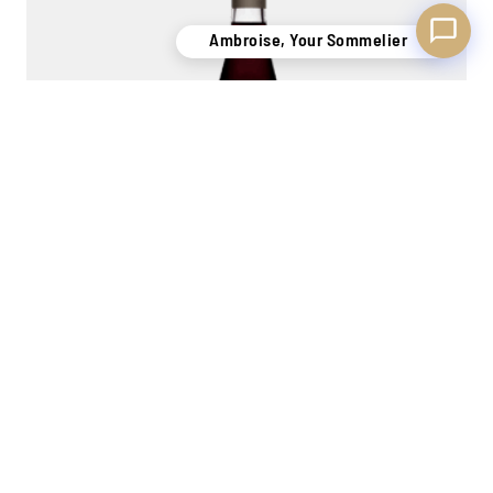
Ambroise, Your Sommelier
Metté Cassis
0,35L
34,30
€
−
+
Add