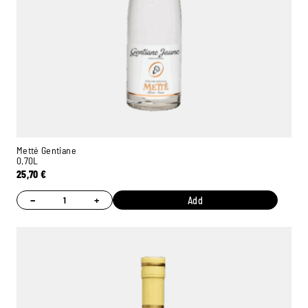
Metté Gentiane
0,70L
25,70
€
−
+
Add