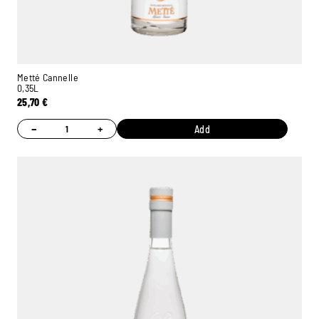
Metté Cannelle
0,35L
25,70
€
−
+
Add