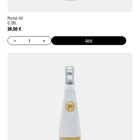
Metté Ail
0,35L
26,50
€
−
+
Add