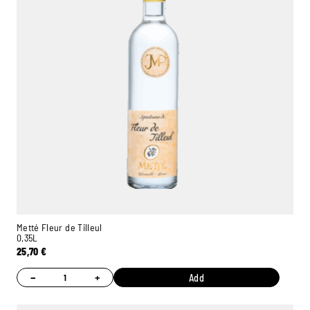
Metté Fleur de Tilleul
0,35L
25,70
€
−
+
Add