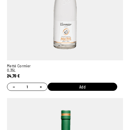
Metté Cormier
0,35L
24,70
€
−
+
Add