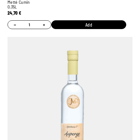
Metté Cumin
0,35L
24,70
€
−
+
Add