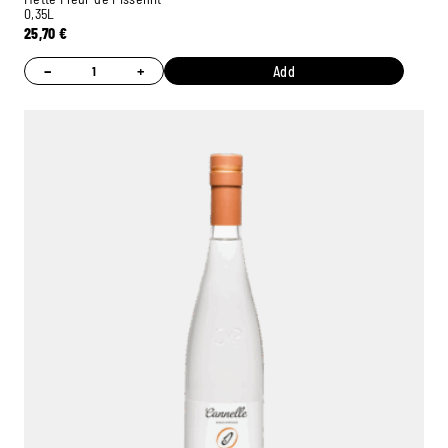
0,35L
25,70
€
−
+
Add