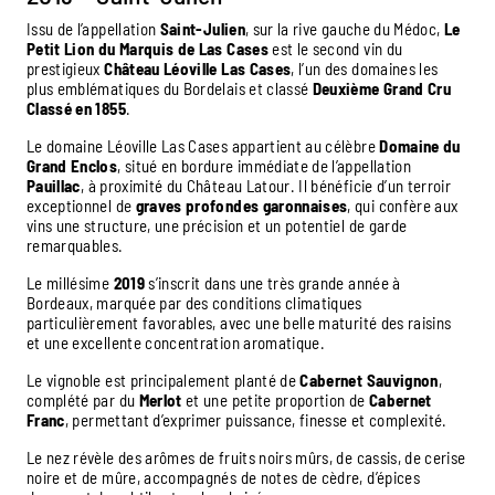
Issu de l’appellation
Saint-Julien
, sur la rive gauche du Médoc,
Le
Petit Lion du Marquis de Las Cases
est le second vin du
prestigieux
Château Léoville Las Cases
, l’un des domaines les
plus emblématiques du Bordelais et classé
Deuxième Grand Cru
Classé en 1855
.
Le domaine Léoville Las Cases appartient au célèbre
Domaine du
Grand Enclos
, situé en bordure immédiate de l’appellation
Pauillac
, à proximité du Château Latour. Il bénéficie d’un terroir
exceptionnel de
graves profondes garonnaises
, qui confère aux
vins une structure, une précision et un potentiel de garde
remarquables.
Le millésime
2019
s’inscrit dans une très grande année à
Bordeaux, marquée par des conditions climatiques
particulièrement favorables, avec une belle maturité des raisins
et une excellente concentration aromatique.
Le vignoble est principalement planté de
Cabernet Sauvignon
,
complété par du
Merlot
et une petite proportion de
Cabernet
Franc
, permettant d’exprimer puissance, finesse et complexité.
Le nez révèle des arômes de fruits noirs mûrs, de cassis, de cerise
noire et de mûre, accompagnés de notes de cèdre, d’épices