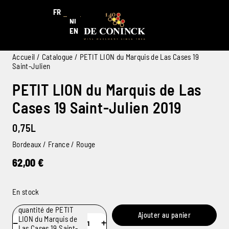
FR
NL
EN
Accueil
/
Catalogue
/ PETIT LION du Marquis de Las Cases 19
Saint-Julien
PETIT LION du Marquis de Las
Cases 19 Saint-Julien 2019
0,75L
Bordeaux / France / Rouge
62,00
€
En stock
quantité de PETIT
Ajouter au panier
LION du Marquis de
−
+
Las Cases 19 Saint-