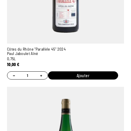
Côtes du Rhône "Parallèle 45" 2024
Paul Jaboulet Aîné
0,75L
10,00
€
−
+
Ajouter