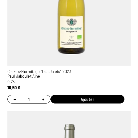
Crozes-Hermitage "Les Jalets" 2023
Paul Jaboulet Aîné
0,75L
16,50
€
−
+
Ajouter