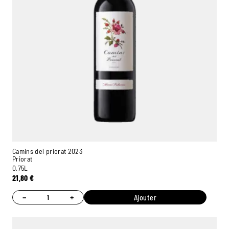
Camins del priorat 2023
Priorat
0,75L
21,80
€
−
+
Ajouter