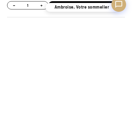
−
+
Ajouter
Ambroise, Votre sommelier