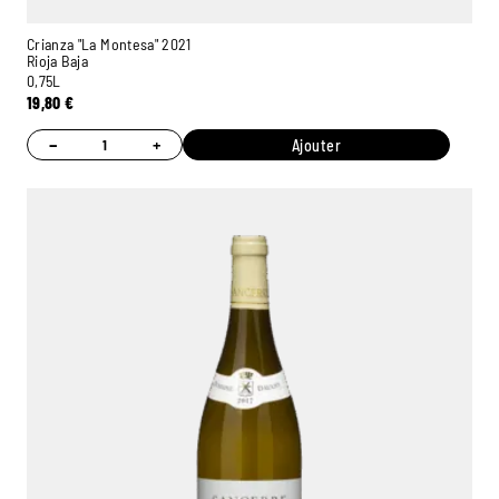
Crianza "La Montesa" 2021
Rioja Baja
0,75L
19,80
€
−
+
Ajouter