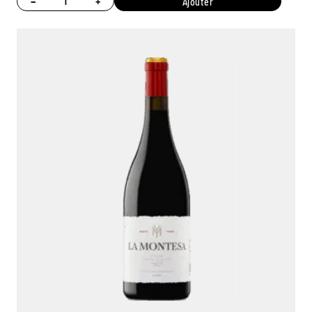
−
+
Ajouter