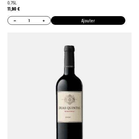
0,75L
11,90
€
−
+
Ajouter