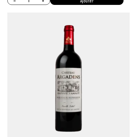
−
+
Ajouter