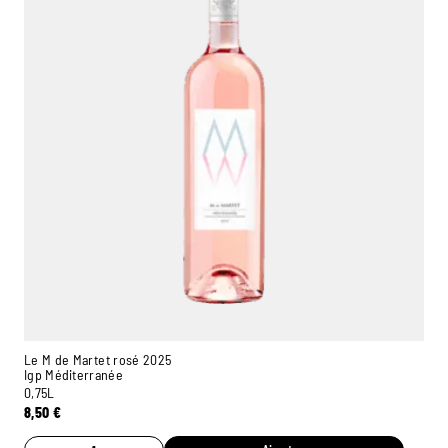
Le M de Martet rosé 2025
Igp Méditerranée
0,75L
8,50
€