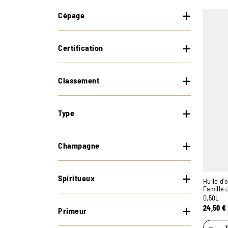
Cépage
Certification
Classement
Type
Champagne
Spiritueux
Huile d'o
Famille 
0,50L
24,50
€
Primeur
−