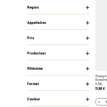
Région
Appellation
Prix
Producteur
Millésime
Vinaigre
Domaine 
Format
0,50L
11,50
€
Couleur
−