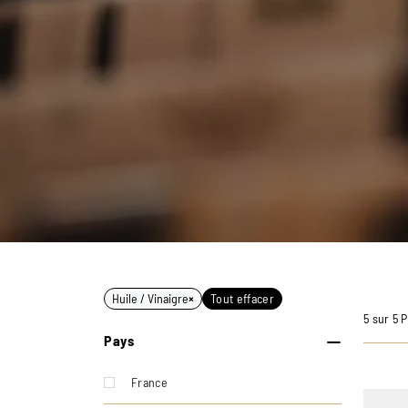
Huile / Vinaigre
×
Tout effacer
5 sur 5 
Pays
France