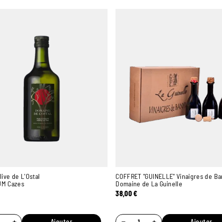
live de L'Ostal
COFFRET "GUINELLE" Vinaigres de Ba
JM Cazes
Domaine de La Guinelle
38,00
€
+
−
+
Ajouter
Ajouter