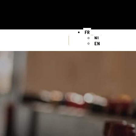
FR
NL
EN