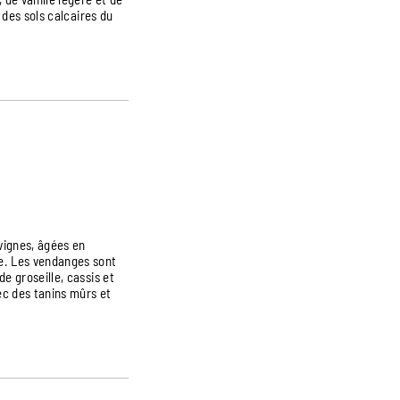
 des sols calcaires du
vignes, âgées en
ée. Les vendanges sont
e groseille, cassis et
ec des tanins mûrs et