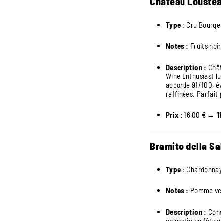
Château Loustea
Type :
Cru Bourge
Notes :
Fruits noir
Description :
Chât
Wine Enthusiast lu
accorde 91/100, év
raffinées. Parfait
Prix :
16,00 € →
1
Bramito della Sa
Type :
Chardonnay,
Notes :
Pomme vert
Description :
Cons
en partie en fûts 