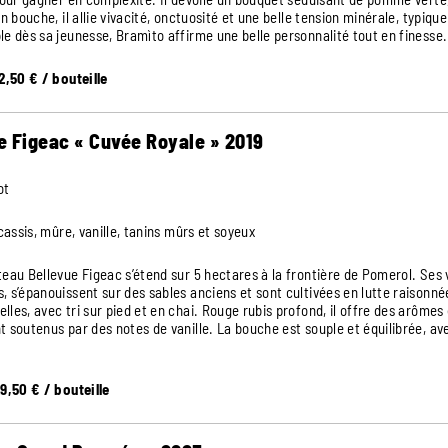
n bouche, il allie vivacité, onctuosité et une belle tension minérale, typique
e dès sa jeunesse, Bramìto affirme une belle personnalité tout en finesse.
2,50 € / bouteille
e Figeac « Cuvée Royale » 2019
ot
cassis, mûre, vanille, tanins mûrs et soyeux
eau Bellevue Figeac s’étend sur 5 hectares à la frontière de Pomerol. Ses 
 s’épanouissent sur des sables anciens et sont cultivées en lutte raisonn
es, avec tri sur pied et en chai. Rouge rubis profond, il offre des arômes d
 soutenus par des notes de vanille. La bouche est souple et équilibrée, av
9,50 € / bouteille