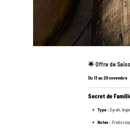
🌟 Offre de Saiso
Du 13 au 29 novembre
Secret de Famil
Type :
Syrah, légèr
Notes :
Fruits rou