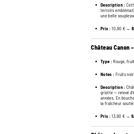
Description :
Cett
terroirs emblémati
une belle soupless
Prix :
10,90 € →
8
Château Canon –
Type :
Rouge, frui
Notes :
Fruits noir
Description :
Chât
griotte — relevé d
années. En bouche,
la fraîcheur soutie
Prix :
13,90 € →
9