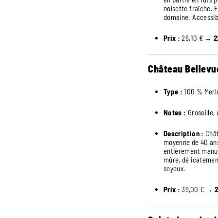
noisette fraîche. E
domaine. Accessibl
Prix :
26,10 € →
2
Château Bellevu
Type :
100 % Merl
Notes :
Groseille, 
Description :
Chât
moyenne de 40 ans,
entièrement manuell
mûre, délicatement
soyeux.
Prix :
39,00 € →
2