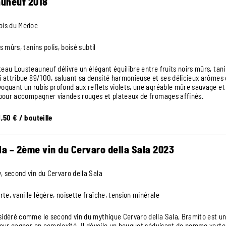
uneuf 2018
ois du Médoc
s mûrs, tanins polis, boisé subtil
eau Lousteauneuf délivre un élégant équilibre entre fruits noirs mûrs, tanins
i attribue 89/100, saluant sa densité harmonieuse et ses délicieux arômes d
oquant un rubis profond aux reflets violets, une agréable mûre sauvage et
 pour accompagner viandes rouges et plateaux de fromages affinés.
1,50 € / bouteille
la – 2ème vin du Cervaro della Sala 2023
 second vin du Cervaro della Sala
e, vanille légère, noisette fraîche, tension minérale
idéré comme le second vin du mythique Cervaro della Sala, Bramìto est un 
pour gagner en complexité. Il dévoile un bouquet séduisant de pomme verte, 