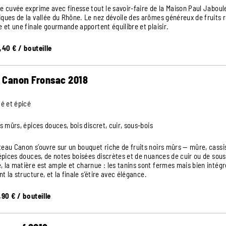
e cuvée exprime avec finesse tout le savoir-faire de la Maison Paul Jaboule
ques de la vallée du Rhône. Le nez dévoile des arômes généreux de fruits
e et une finale gourmande apportent équilibre et plaisir.
,40 € / bouteille
 Canon Fronsac 2018
té et épicé
s mûrs, épices douces, bois discret, cuir, sous-bois
eau Canon s’ouvre sur un bouquet riche de fruits noirs mûrs — mûre, cassi
’épices douces, de notes boisées discrètes et de nuances de cuir ou de sou
 la matière est ample et charnue : les tanins sont fermes mais bien intégré
nt la structure, et la finale s’étire avec élégance.
,90 € / bouteille