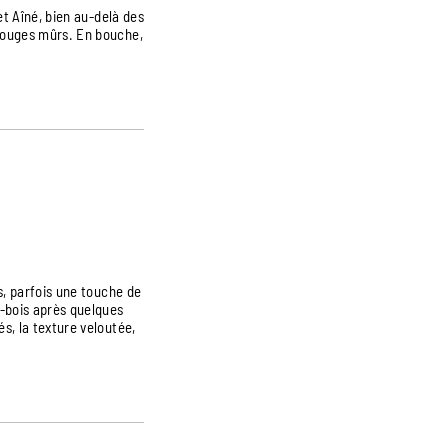
t Aîné, bien au-delà des
 rouges mûrs. En bouche,
s, parfois une touche de
s‑bois après quelques
s, la texture veloutée,