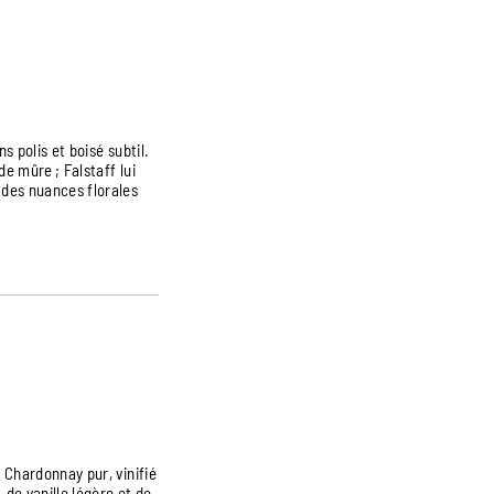
 polis et boisé subtil.
e mûre ; Falstaff lui
 des nuances florales
Chardonnay pur, vinifié
de vanille légère et de