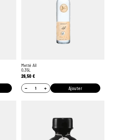
Metté Ail
0,35L
26,50
€
−
+
Ajouter