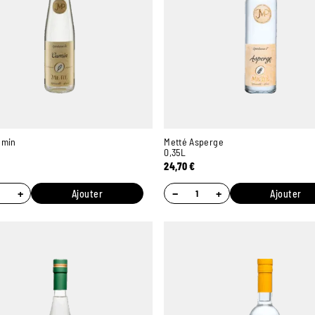
umin
Metté Asperge
0,35L
24,70
€
+
−
+
Ajouter
Ajouter