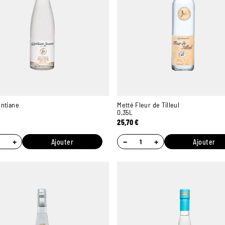
entiane
Metté Fleur de Tilleul
0,35L
25,70
€
+
−
+
Ajouter
Ajouter