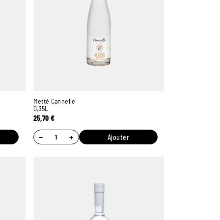
Metté Cannelle
0,35L
25,70
€
−
+
Ajouter