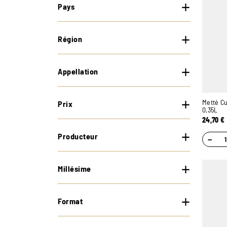
Pays
Région
Appellation
Metté C
Prix
0,35L
24,70
€
Producteur
−
Millésime
Format