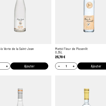
ix Verte de la Saint-Jean
Metté Fleur de Pissenlit
0,35L
25,70
€
+
−
+
Ajouter
Ajouter