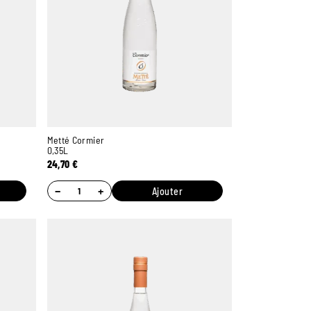
Metté Cormier
0,35L
24,70
€
−
+
Ajouter