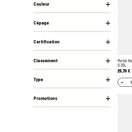
Couleur
Cépage
Certification
Classement
Metté No
0,35L
25,70
€
Type
−
Promotions