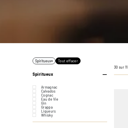
Spiritueux
×
Tout effacer
30 sur 1
Spiritueux
Armagnac
Calvados
Cognac
Eau de Vie
Gin
Grappa
Liqueurs
Whisky