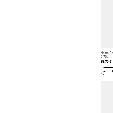
Metté G
0,70L
25,70
€
−