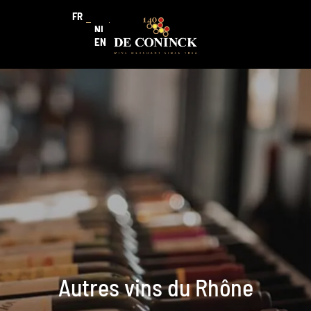
FR
NL
EN
Autres vins du Rhône