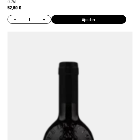
0,75L
52,60
€
−
+
Ajouter