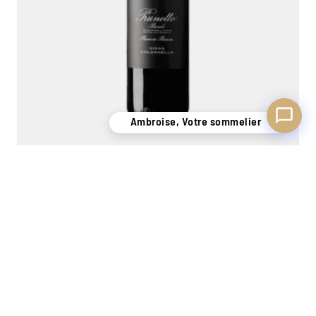
Ambroise, Votre sommelier
Barolo Riserva Bussia "Vigna Colonnello" 2015
Prunotto
0,75L
199,00
€
−
+
Ajouter