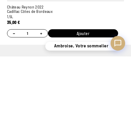
Château Reynon 2022
Cadillac Côtes de Bordeaux
1,5L
35,00
€
−
+
Ajouter
Ambroise, Votre sommelier
UN STOCK DE
CONSEILS
7 MAGASINS
PLUS
PERSONNALISÉS
EXPÉRIMENTÉS
DE 400.000
GRÂCE À NOS
POUR VOUS
BOUTEILLES
SOMMELIERS
ACCUEILLIR
PAIEMENT ONLINE
UN SAVOIR-FAIRE
LIVRAISON