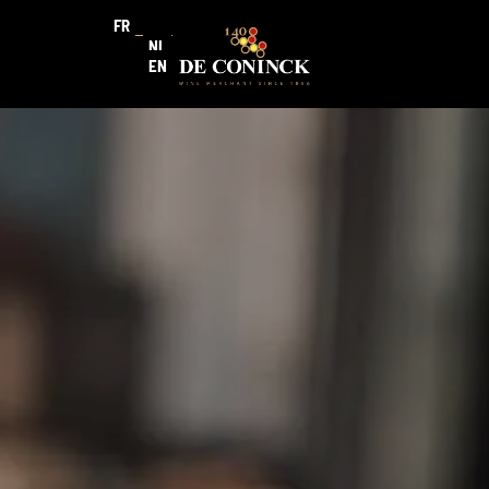
FR
NL
EN