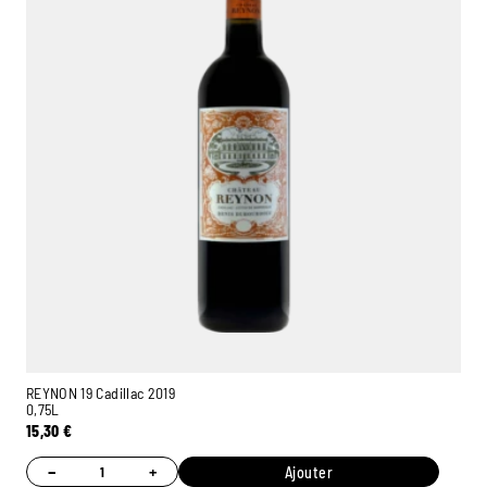
REYNON 19 Cadillac 2019
0,75L
15,30
€
−
+
Ajouter