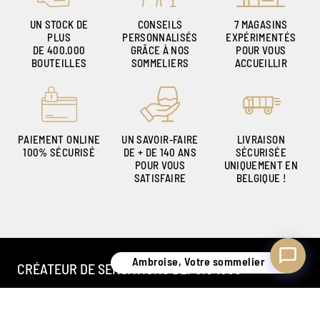
UN STOCK DE
CONSEILS
7 MAGASINS
PLUS
PERSONNALISÉS
EXPÉRIMENTÉS
DE 400.000
GRÂCE À NOS
POUR VOUS
Ambroise, Votre sommelier
BOUTEILLES
SOMMELIERS
ACCUEILLIR
Disponible pour vous conseiller
PAIEMENT ONLINE
UN SAVOIR-FAIRE
LIVRAISON
100% SÉCURISÉ
DE + DE 140 ANS
SÉCURISÉE
POUR VOUS
UNIQUEMENT EN
SATISFAIRE
BELGIQUE !
Ambroise, Votre sommelier
CRÉATEUR DE SENSATIONS DEPUIS 1886