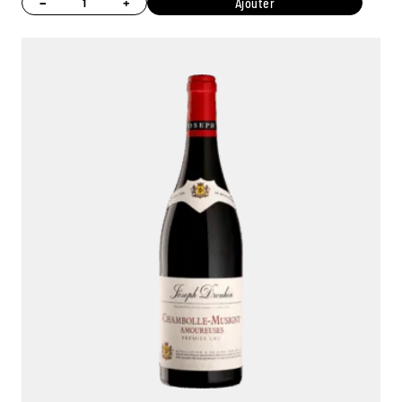
−
+
Ajouter
Ambroise, Votre sommelier
Disponible pour vous conseiller