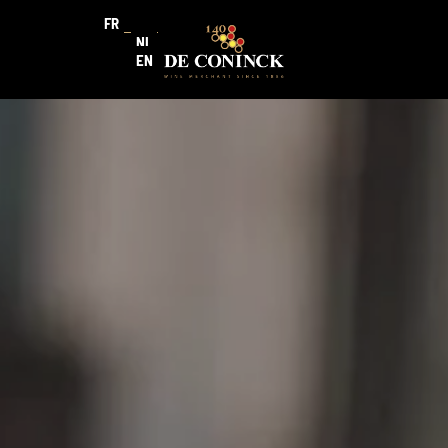
FR
NL
EN