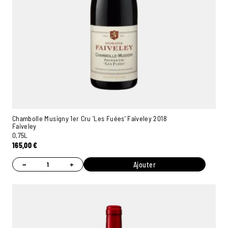
Chambolle Musigny 1er Cru 'Les Fuées' Faiveley 2018
Faiveley
0,75L
165,00
€
−
+
Ajouter