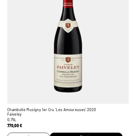
Chambolle Musigny 1er Cru 'Les Amoureuses' 2020
Faiveley
0,75L
770,00
€