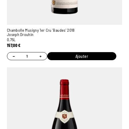
Chambolle Musigny 1er Cru 'Baudes' 2018
Joseph Drouhin
0,75L
157,00
€
−
+
Ajouter