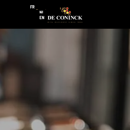
FR
NL
EN