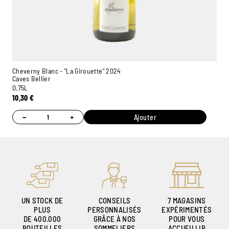
Cheverny Blanc - "La Girouette" 2024
Caves Bellier
0,75L
10,30
€
Ambroise, Votre sommelier
Disponible pour vous conseiller
−
+
Ajouter
UN STOCK DE
CONSEILS
7 MAGASINS
PLUS
PERSONNALISÉS
EXPÉRIMENTÉS
DE 400.000
GRÂCE À NOS
POUR VOUS
BOUTEILLES
SOMMELIERS
ACCUEILLIR