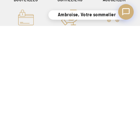
Ambroise, Votre sommelier
PAIEMENT ONLINE
UN SAVOIR-FAIRE
LIVRAISON
100% SÉCURISÉ
DE + DE 140 ANS
SÉCURISÉE
POUR VOUS
UNIQUEMENT EN
SATISFAIRE
BELGIQUE !
CRÉATEUR DE SENSATIONS DEPUIS 1886
Nos magasins
Tarif Magasin
Contact