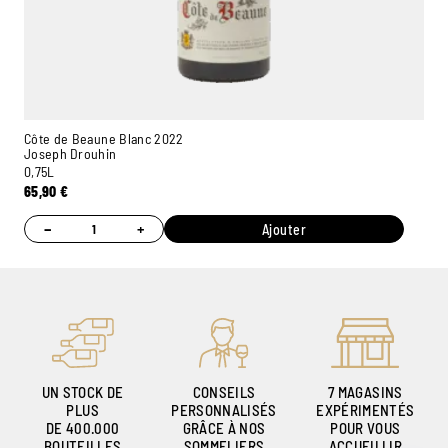
Côte de Beaune Blanc 2022
Joseph Drouhin
0,75L
65,90
€
Ambroise, Votre sommelier
Disponible pour vous conseiller
−
+
Ajouter
UN STOCK DE
CONSEILS
7 MAGASINS
PLUS
PERSONNALISÉS
EXPÉRIMENTÉS
DE 400.000
GRÂCE À NOS
POUR VOUS
BOUTEILLES
SOMMELIERS
ACCUEILLIR