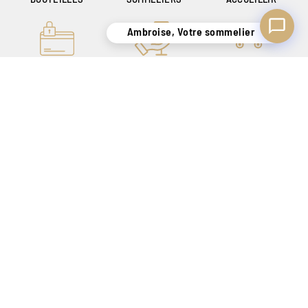
Ambroise, Votre sommelier
PAIEMENT ONLINE
UN SAVOIR-FAIRE
LIVRAISON
100% SÉCURISÉ
DE + DE 140 ANS
SÉCURISÉE
POUR VOUS
UNIQUEMENT EN
SATISFAIRE
BELGIQUE !
CRÉATEUR DE SENSATIONS DEPUIS 1886
Nos magasins
Tarif Magasin
Contact