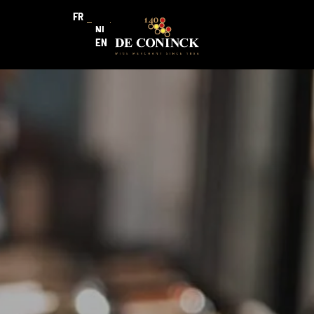
FR
NL
EN