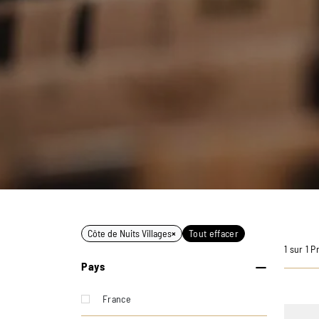
Côte de Nuits Villages
×
Tout effacer
1 sur 1 P
Pays
France