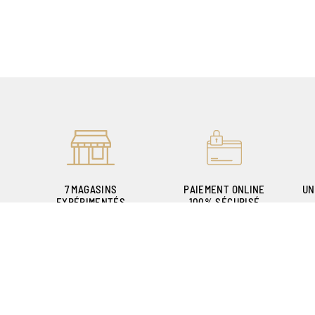
7 MAGASINS
PAIEMENT ONLINE
UN
EXPÉRIMENTÉS
100% SÉCURISÉ
POUR VOUS ACCUEILLIR
P