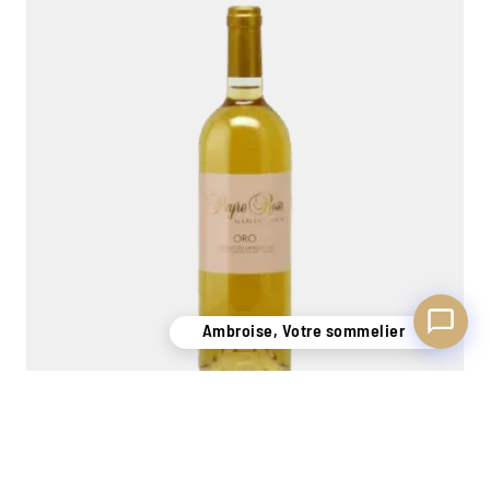
Ambroise, Votre sommelier
Disponible pour vous conseiller
Ambroise, Votre sommelier
Peyre Rose - Oro Blanc 2011
Côteaux du languedoc
0,75L