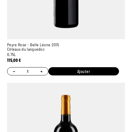
Peyre Rose - Belle Léone 2015
Côteaux du languedoc
0,75L
115,00
€
−
+
Ajouter