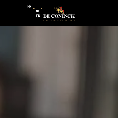
FR
NL
EN