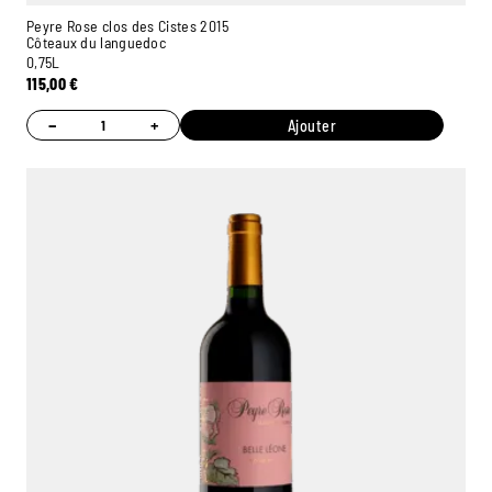
Peyre Rose clos des Cistes 2015
Côteaux du languedoc
0,75L
115,00
€
−
+
Ajouter