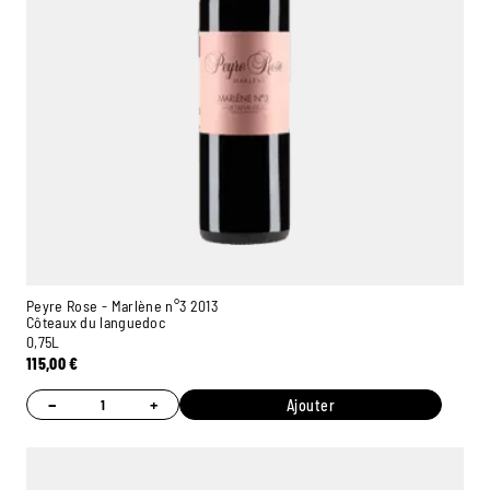
Peyre Rose - Marlène n°3 2013
Côteaux du languedoc
0,75L
115,00
€
−
+
Ajouter