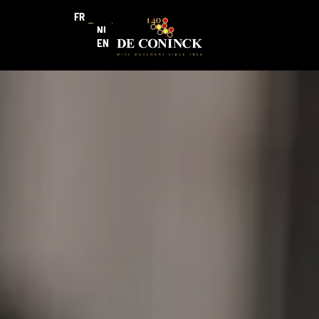
FR
NL
EN