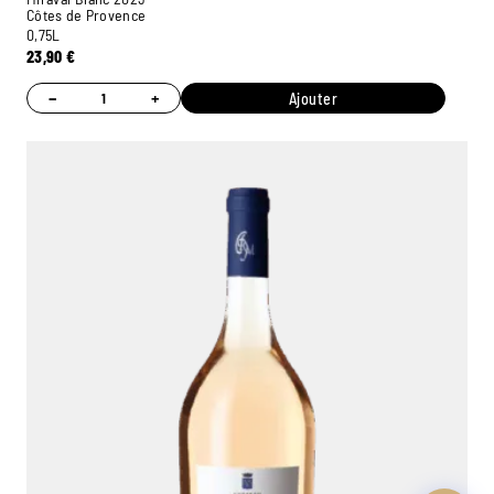
Côtes de Provence
0,75L
23,90
€
−
+
Ajouter
Ambroise, Votre sommelier
Disponible pour vous conseiller