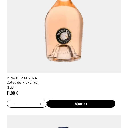
Miraval Rosé 2024
Côtes de Provence
0,375L
11,90
€
−
+
Ajouter