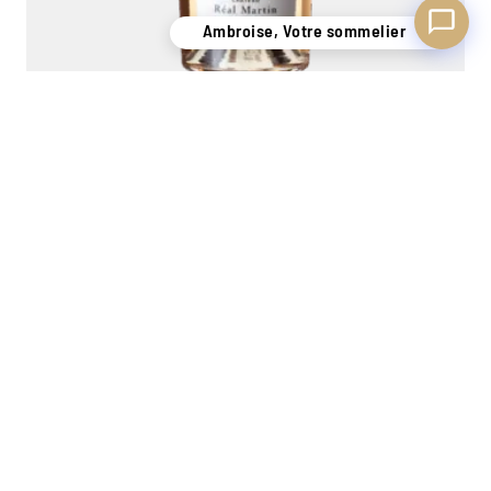
Ambroise, Votre sommelier
Château Réal Martin "Perle de Rosé" Magnum 2024
Côtes de Provence
1,5L
37,00
€
−
+
Ajouter