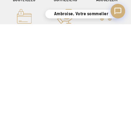
Ambroise, Votre sommelier
PAIEMENT ONLINE
UN SAVOIR-FAIRE
LIVRAISON
100% SÉCURISÉ
DE + DE 140 ANS
SÉCURISÉE
POUR VOUS
UNIQUEMENT EN
SATISFAIRE
BELGIQUE !
CRÉATEUR DE SENSATIONS DEPUIS 1886
Nos magasins
Tarif Magasin
Contact