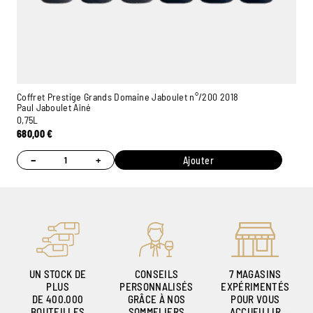
Coffret Prestige Grands Domaine Jaboulet n°/200 2018
Paul Jaboulet Aîné
0,75L
680,00
€
Ambroise, Votre sommelier
Disponible pour vous conseiller
−
+
Ajouter
UN STOCK DE
CONSEILS
7 MAGASINS
PLUS
PERSONNALISÉS
EXPÉRIMENTÉS
DE 400.000
GRÂCE À NOS
POUR VOUS
BOUTEILLES
SOMMELIERS
ACCUEILLIR