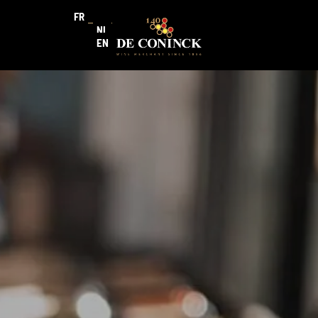
FR
NL
EN